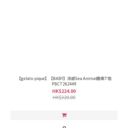
【gelato pique】【BABY】涼感Sea Animal圖案T恤
PBCT262449
HK$224.00
HK$320.00