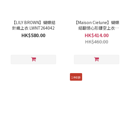
【LILY BROWN】蝴蝶結
【Maison Cielune】蝴蝶
針織上衣 LWNT264042
結翻領心形鏤空上衣
MWBD262677
HK$580.00
HK$414.00
HK$460.00
1件8折