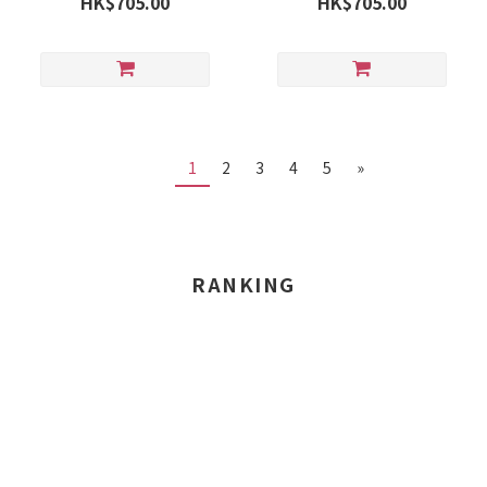
HK$705.00
HK$705.00
1
2
3
4
5
»
RANKING