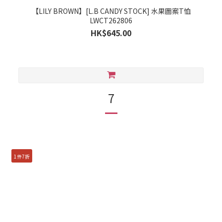
【LILY BROWN】[L.B CANDY STOCK] 水果圖案T恤
LWCT262806
HK$645.00
7
1件7折