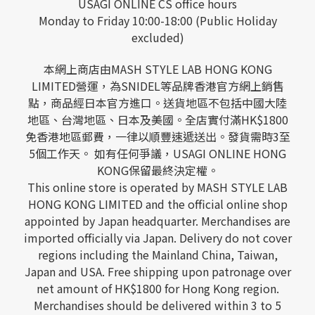
USAGI ONLINE CS office hours
Monday to Friday 10:00-18:00 (Public Holiday
excluded)
本網上商店由MASH STYLE LAB HONG KONG
LIMITED營運，為SNIDEL等品牌香港官方網上銷售
點，商品經日本官方進口。送貨地區不包括中國大陸
地區、台灣地區、日本及美國。全店實付滿HK$1800
免香港地區郵費，一律以順豐速遞送出。發貨需時3至
5個工作天。 如有任何爭議，USAGI ONLINE HONG
KONG保留最終決定權。
This online store is operated by MASH STYLE LAB
HONG KONG LIMITED and the official online shop
appointed by Japan headquarter. Merchandises are
imported officially via Japan. Delivery do not cover
regions including the Mainland China, Taiwan,
Japan and USA. Free shipping upon patronage over
net amount of HK$1800 for Hong Kong region.
Merchandises should be delivered within 3 to 5