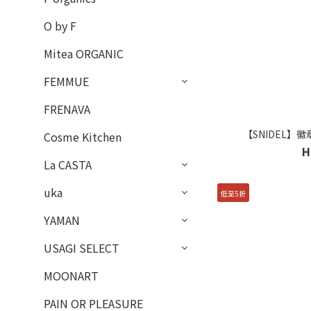
O by F
Mitea ORGANIC
FEMMUE
FRENAVA
【SNIDEL】徽
Cosme Kitchen
H
La CASTA
uka
低至5折
YAMAN
USAGI SELECT
MOONART
PAIN OR PLEASURE