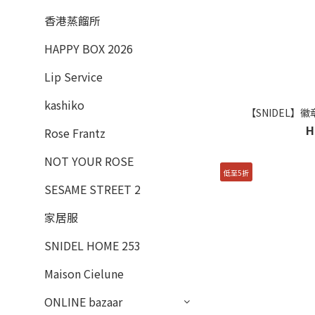
香港蒸餾所
HAPPY BOX 2026
Lip Service
kashiko
【SNIDEL】徽
H
Rose Frantz
NOT YOUR ROSE
低至5折
SESAME STREET 2
家居服
SNIDEL HOME 253
Maison Cielune
ONLINE bazaar