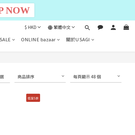
P NOW
$
HKD
繁體中文
SALE
ONLINE bazaar
關於USAGI
選
商品排序
每頁顯示 48 個
低至5折