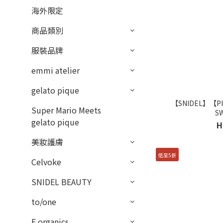
海外限定
商品類別
服裝品牌
emmi atelier
gelato pique
【SNIDEL】【
Super Mario Meets
S
gelato pique
H
美妝護膚
低至5折
Celvoke
SNIDEL BEAUTY
to/one
F organics