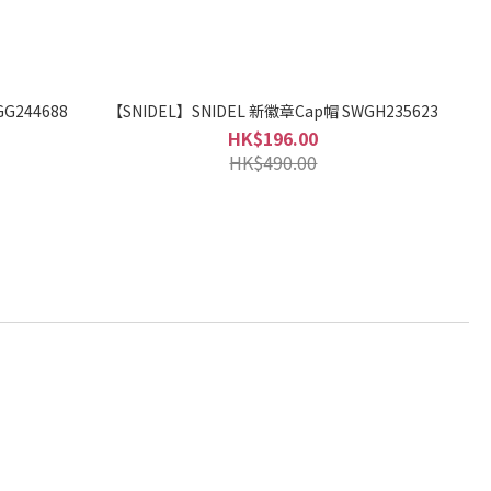
244688
【SNIDEL】SNIDEL 新徽章Cap帽 SWGH235623
HK$196.00
HK$490.00