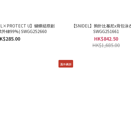
DEL×PROTECT U】蝴蝶結原創
【SNIDEL】鉤針比基尼x背包泳
線99%) SWGG252660
SWGG251661
K$285.00
HK$842.50
HK$1,685.00
滿件再折