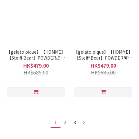
【gelato pique】【HOMME】
【gelato pique】【HOMME】
【Steiff Bear】POWDER提花
【Steiff Bear】POWDER阿蘭
套頭衫 PMNT255038
長褲 PMNP255039
HK$479.00
HK$479.00
HK$685.00
HK$685.00
1
2
3