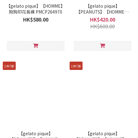
【gelato pique】【HOMME】
【gelato pique】
狗狗印花長褲 PMCP264970
【PEANUTS】【HOMME】
Smoothie提花套頭衫
HK$580.00
HK$420.00
PMNT262955
HK$600.00
1件7折
1件7折
【gelato pique】
【gelato pique】