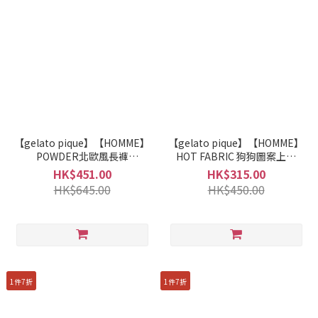
【gelato pique】【HOMME】
【gelato pique】【HOMME】
POWDER北歐風長褲
HOT FABRIC 狗狗圖案上衣
PMNP255944
PHCT255946
HK$451.00
HK$315.00
HK$645.00
HK$450.00
1件7折
1件7折