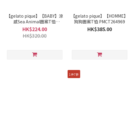
【gelato pique】【BABY】涼
【gelato pique】【HOMME】
感Sea Animal圖案T恤
狗狗圖案T恤 PMCT264969
PBCT262449
HK$224.00
HK$385.00
HK$320.00
1件7折