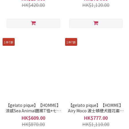
HK$420.00
HK$1,120.00
1件7折
1件7折
【gelato pique】【HOMME】
【gelato pique】【HOMME】
涼感Sea Animal圖案T恤+七分
Airy Moco 波士頓梗犬提花套頭
褲套裝 PMCT262372
衫及半褲套裝 PHNT262961
HK$609.00
HK$777.00
HK$870.00
HK$1,110.00