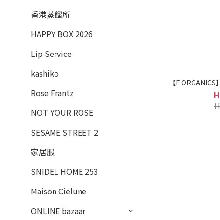
香港蒸餾所
HAPPY BOX 2026
Lip Service
kashiko
【F ORGANI
Rose Frantz
H
H
NOT YOUR ROSE
SESAME STREET 2
家居服
SNIDEL HOME 253
Maison Cielune
ONLINE bazaar