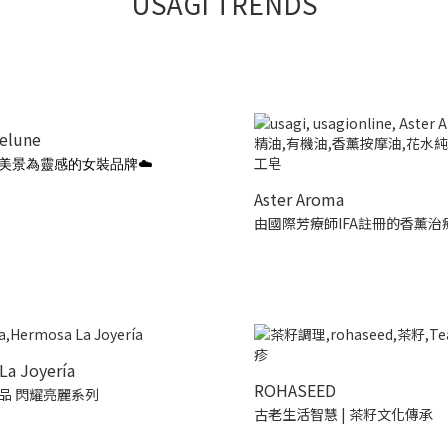
USAGI TRENDS
ielune
美景為靈感的女裝品牌☁️
Aster Aroma
由國際芳療師IFA註冊的香薰治
La Joyería
ROHASEED
品 閃耀亮麗系列
古老生活智慧 | 茶籽文化傳承