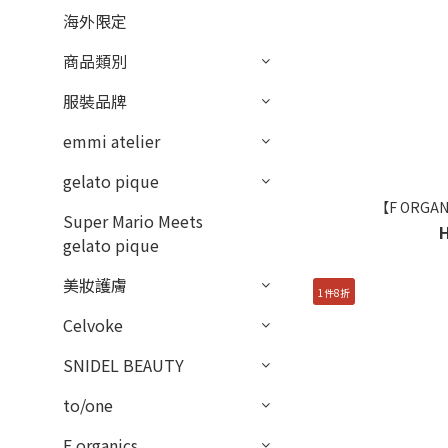
海外限定
商品類別
服裝品牌
emmi atelier
gelato pique
【F ORG
Super Mario Meets
gelato pique
美妝護膚
1件8折
Celvoke
SNIDEL BEAUTY
to/one
F organics