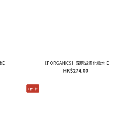
液E
【F ORGANICS】深層滋潤化妝水 E
HK$274.00
1件8折