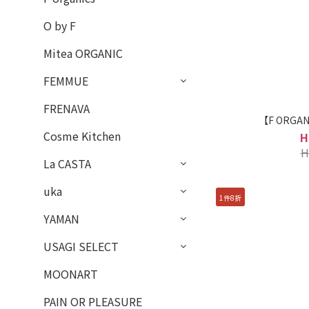
O by F
Mitea ORGANIC
FEMMUE
FRENAVA
【F ORG
Cosme Kitchen
H
H
La CASTA
uka
1件8折
YAMAN
USAGI SELECT
MOONART
PAIN OR PLEASURE