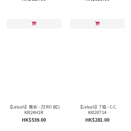
【Lelush】衛衣 - ZERO (紅)
【Lelush】T恤 - C.C.
KI024H1R
KI020T14
HK$539.00
HK$281.00