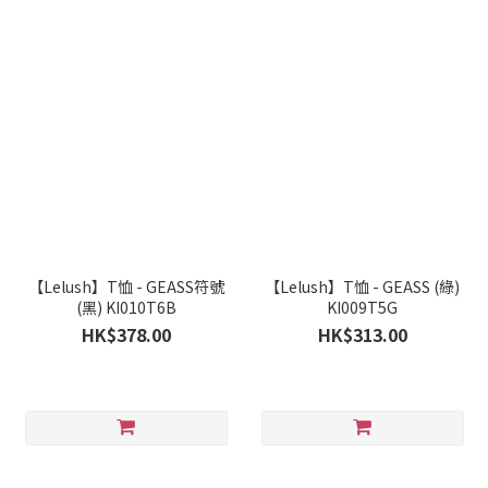
【Lelush】T恤 - GEASS符號
【Lelush】T恤 - GEASS (綠)
(黑) KI010T6B
KI009T5G
HK$378.00
HK$313.00