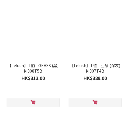
【Lelush】T恤 - GEASS (黑)
【Lelush】T恤 - 亞瑟 (深灰)
KI008T5B
KI007T4B
HK$313.00
HK$389.00