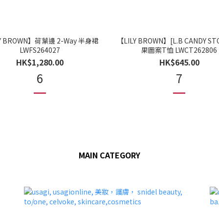
Y BROWN】荷葉邊 2-Way 半身裙
【LILY BROWN】[L.B CANDY ST
LWFS264027
果圖案T恤 LWCT262806
HK$1,280.00
HK$645.00
6
7
MAIN CATEGORY