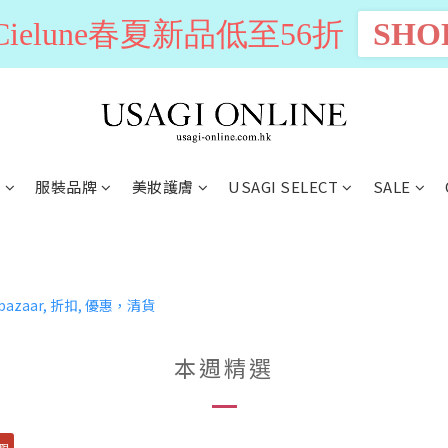
n Cielune春夏新品低至56折
SHO
別
服裝品牌
美妝護膚
USAGI SELECT
SALE
本週精選
限