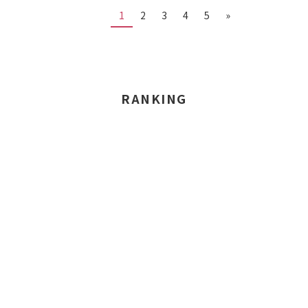
1
2
3
4
5
»
RANKING