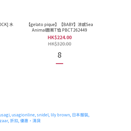
OCK] 水
【gelato pique】【BABY】涼感Sea
Animal圖案T恤 PBCT262449
HK$224.00
HK$320.00
8