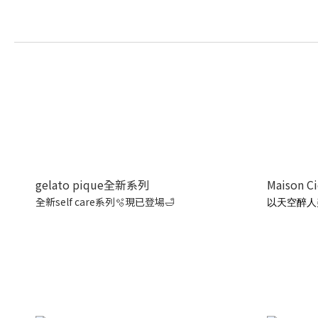
gelato pique全新系列
Maison C
全新self care系列🫧現已登場🛁
以天空醉人