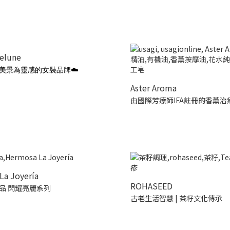
ielune
美景為靈感的女裝品牌☁️
Aster Aroma
由國際芳療師IFA註冊的香薰治
La Joyería
ROHASEED
品 閃耀亮麗系列
古老生活智慧 | 茶籽文化傳承