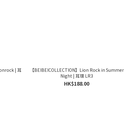
ock | 耳
【BEIBEICOLLECTION】Lion Rock in Summer
Night | 耳環 LR3
HK$188.00