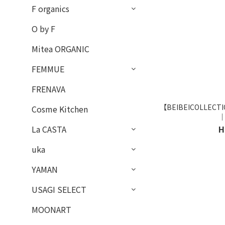
F organics
O by F
Mitea ORGANIC
FEMMUE
FRENAVA
【BEIBEICOLLECTIO
Cosme Kitchen
｜
H
La CASTA
uka
YAMAN
USAGI SELECT
MOONART