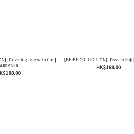
】Drizzling rain with Cat |
【BEIBEICOLLECTION】Days In Fuji 
耳環 AN19
HK$188.00
K$188.00