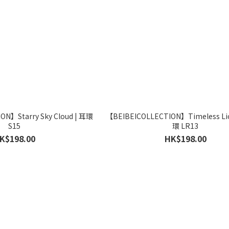
Starry Sky Cloud | 耳環
【BEIBEICOLLECTION】Timeless Lionr
S15
環 LR13
K$198.00
HK$198.00