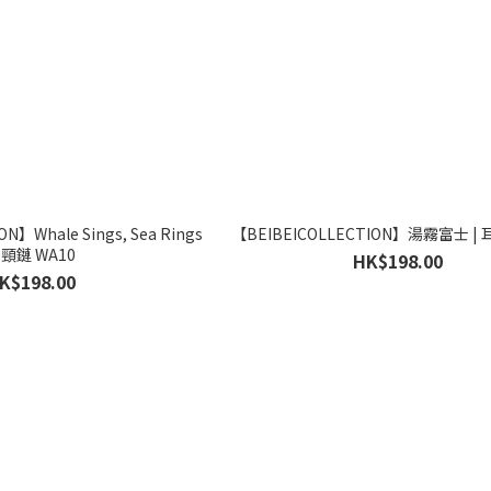
N】Whale Sings, Sea Rings
【BEIBEICOLLECTION】湯霧富士 | 耳
頸鏈 WA10
HK$198.00
K$198.00