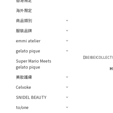
香港限定
海外限定
商品類別
服裝品牌
emmi atelier
gelato pique
【BEIBEICOLLECTION】
Super Mario Meets
gelato pique
H
美妝護膚
Celvoke
SNIDEL BEAUTY
to/one