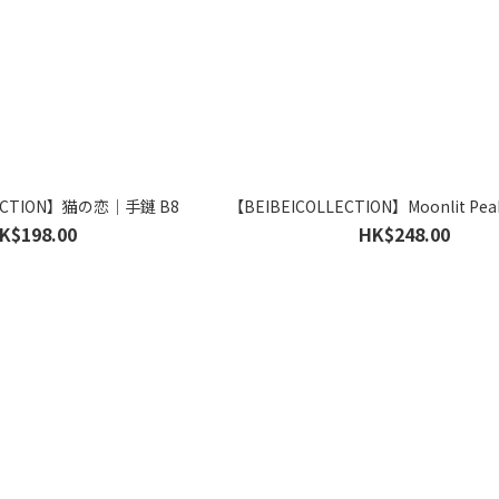
LECTION】猫の恋｜手鏈 B8
【BEIBEICOLLECTION】Moonlit Peak
K$198.00
HK$248.00