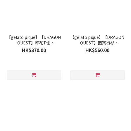
【gelato pique】【DRAGON
【gelato pique】【DRAGON
QUEST】印花T恤
QUEST】圖案襯衫
PWCT264210
PWCT264207
HK$370.00
HK$560.00