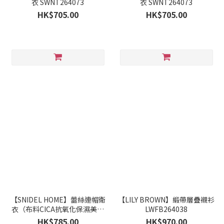
衣 SWNT264073
衣 SWNT264073
HK$705.00
HK$705.00
【SNIDEL HOME】蕾絲連帽衛
【LILY BROWN】緞帶層疊襯衫
衣（布料CICA抗氧化保濕美容
LWFB264038
成份加工） SHCT264026
HK$785.00
HK$970.00