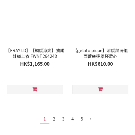
【FRAY I.D】【觸感涼爽】抽繩
【gelato pique】涼感絲滑緞
針織上衣 FWNT264248
面蕾絲連罩杯背心
PWFT264222
HK$1,165.00
HK$610.00
1
2
3
4
5