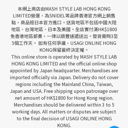
本網上商店由MASH STYLE LAB HONG KONG
LIMITED營運，為SNIDEL等品牌香港官方網上銷售
點，商品經日本官方進口。送貨地區不包括中國大陸
地區、台灣地區、日本及美國。全店實付滿HK$1800
免香港地區郵費，一律以順豐速遞送出。發貨需時3至
5個工作天。 如有任何爭議，USAGI ONLINE HONG
KONG保留最終決定權。
This online store is operated by MASH STYLE LAB
HONG KONG LIMITED and the official online shop
appointed by Japan headquarter. Merchandises are
imported officially via Japan. Delivery do not cover
regions including the Mainland China, Taiwan,
Japan and USA. Free shipping upon patronage over
net amount of HK$1800 for Hong Kong region.
Merchandises should be delivered within 3 to 5
working days. All matters or disputes are subject
to the final decision of USAGI ONLINE HONG
KONG.