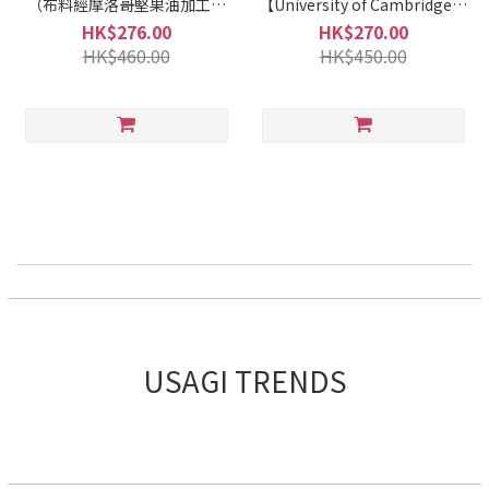
（布料經摩洛哥堅果油加工）
【University of Cambridge】
SHCP252065
英國劍橋大學聯名印象派花卉
HK$276.00
HK$270.00
圖案短褲 SHFP252098
HK$460.00
HK$450.00
USAGI TRENDS