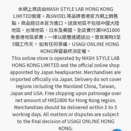
本網上商店由MASH STYLE LAB HONG KONG
LIMITED營運，為SNIDEL等品牌香港官方網上銷售
點，商品經日本官方進口。送貨地區不包括中國大陸
地區、台灣地區、日本及美國。全店實付滿HK$1800
免香港地區郵費，一律以順豐速遞送出。發貨需時3至
5個工作天。 如有任何爭議，USAGI ONLINE HONG
KONG保留最終決定權。
This online store is operated by MASH STYLE LAB
HONG KONG LIMITED and the official online shop
appointed by Japan headquarter. Merchandises are
imported officially via Japan. Delivery do not cover
regions including the Mainland China, Taiwan,
Japan and USA. Free shipping upon patronage over
net amount of HK$1800 for Hong Kong region.
Merchandises should be delivered within 3 to 5
working days. All matters or disputes are subject
to the final decision of USAGI ONLINE HONG
KONG.