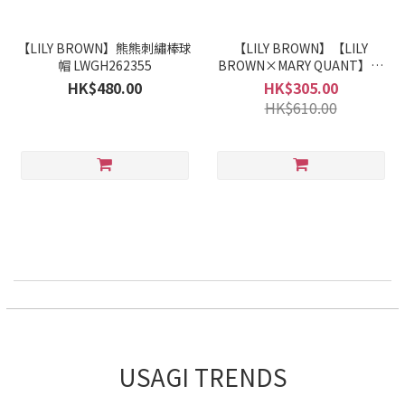
【LILY BROWN】熊熊刺繡棒球
【LILY BROWN】【LILY
帽 LWGH262355
BROWN×MARY QUANT】復
古泳帽 LWGG244344
HK$480.00
HK$305.00
HK$610.00
USAGI TRENDS