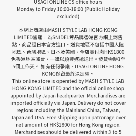
USAGI ONLINE CS office hours
Monday to Friday 10:00-18:00 (Public Holiday
excluded)
本網上商店由MASH STYLE LAB HONG KONG
LIMITED營運，為SNIDEL等品牌香港官方網上銷售
點，商品經日本官方進口。送貨地區不包括中國大陸
地區、台灣地區、日本及美國。全店實付滿HK$1800
免香港地區郵費，一律以順豐速遞送出。發貨需時3至
5個工作天。 如有任何爭議，USAGI ONLINE HONG
KONG保留最終決定權。
This online store is operated by MASH STYLE LAB
HONG KONG LIMITED and the official online shop
appointed by Japan headquarter. Merchandises are
imported officially via Japan. Delivery do not cover
regions including the Mainland China, Taiwan,
Japan and USA. Free shipping upon patronage over
net amount of HK$1800 for Hong Kong region.
Merchandises should be delivered within 3 to 5