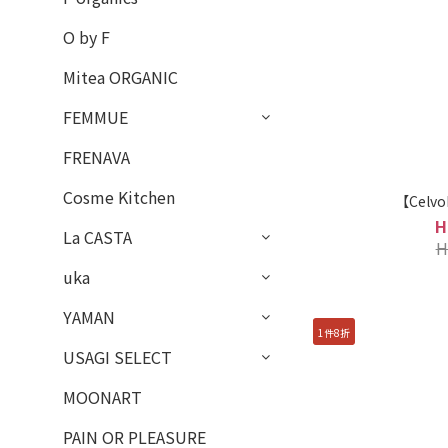
O by F
Mitea ORGANIC
FEMMUE
FRENAVA
Cosme Kitchen
【Cel
H
La CASTA
H
uka
YAMAN
1件8折
USAGI SELECT
MOONART
PAIN OR PLEASURE