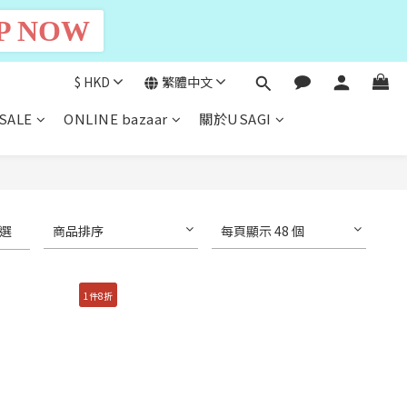
P NOW
$
HKD
繁體中文
SALE
ONLINE bazaar
關於USAGI
選
商品排序
每頁顯示 48 個
1件8折