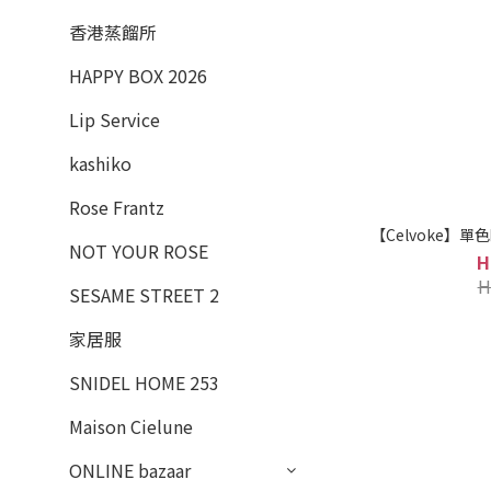
香港蒸餾所
HAPPY BOX 2026
Lip Service
kashiko
Rose Frantz
【Celvoke】單
NOT YOUR ROSE
H
H
SESAME STREET 2
家居服
SNIDEL HOME 253
Maison Cielune
ONLINE bazaar