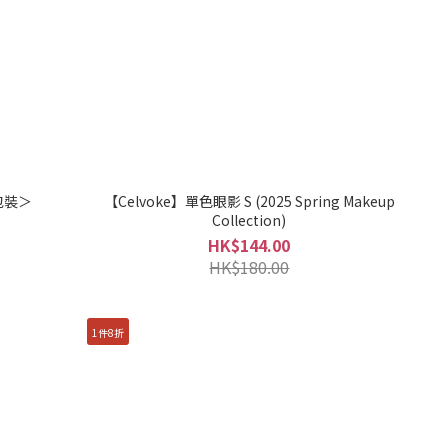
包裝＞
【Celvoke】單色眼影 S (2025 Spring Makeup
Collection)
HK$144.00
HK$180.00
1件8折