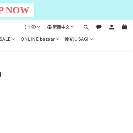
P NOW
$
HKD
繁體中文
SALE
ONLINE bazaar
關於USAGI
w」