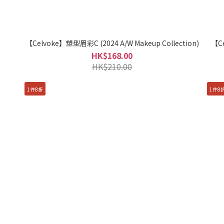
【Celvoke】塑型眉彩C (2024 A/W Makeup Collection)
【Ce
HK$168.00
HK$210.00
1件8折
1件8