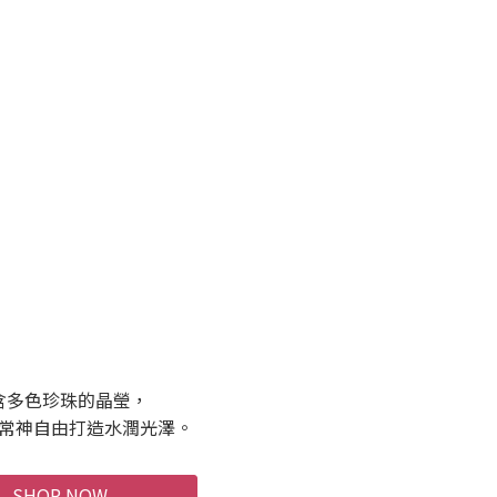
含多色珍珠的晶瑩，
常神自由打造水潤光澤。
SHOP NOW