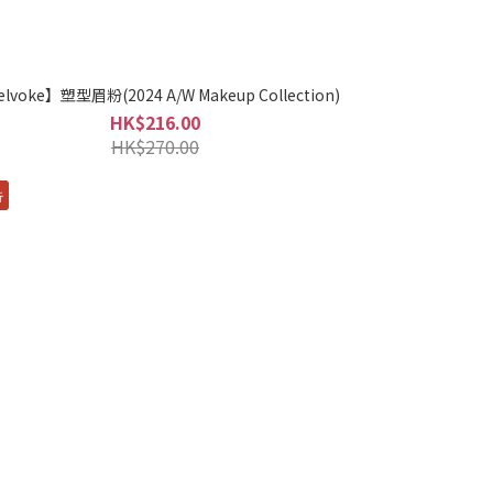
lvoke】塑型眉粉(2024 A/W Makeup Collection)
HK$216.00
HK$270.00
折