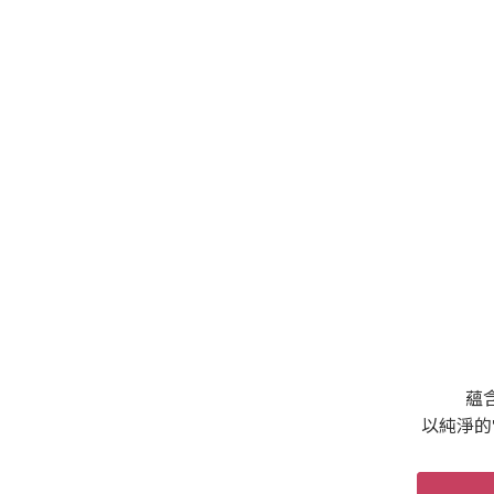
蘊
以純淨的