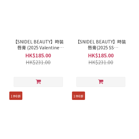
【SNIDEL BEAUTY】時裝
【SNIDEL BEAUTY】時裝
唇膏 (2025 Valentine
唇膏(2025 SS
Collection)
COLLECTION)
HK$185.00
HK$185.00
HK$231.00
HK$231.00
1件8折
1件8折