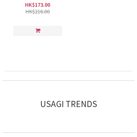
Collection)
HK$173.00
HK$216.00
USAGI TRENDS