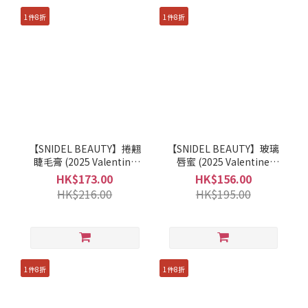
1件8折
1件8折
【SNIDEL BEAUTY】捲翹
【SNIDEL BEAUTY】玻璃
睫毛膏 (2025 Valentine
唇蜜 (2025 Valentine
Collection)
Collection)
HK$173.00
HK$156.00
HK$216.00
HK$195.00
1件8折
1件8折