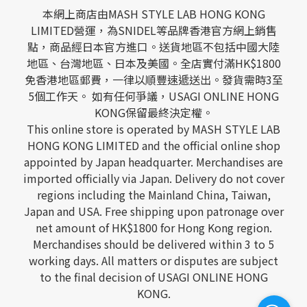
本網上商店由MASH STYLE LAB HONG KONG
LIMITED營運，為SNIDEL等品牌香港官方網上銷售
點，商品經日本官方進口。送貨地區不包括中國大陸
地區、台灣地區、日本及美國。全店實付滿HK$1800
免香港地區郵費，一律以順豐速遞送出。發貨需時3至
5個工作天。 如有任何爭議，USAGI ONLINE HONG
KONG保留最終決定權。
This online store is operated by MASH STYLE LAB
HONG KONG LIMITED and the official online shop
appointed by Japan headquarter. Merchandises are
imported officially via Japan. Delivery do not cover
regions including the Mainland China, Taiwan,
Japan and USA. Free shipping upon patronage over
net amount of HK$1800 for Hong Kong region.
Merchandises should be delivered within 3 to 5
working days. All matters or disputes are subject
to the final decision of USAGI ONLINE HONG
KONG.