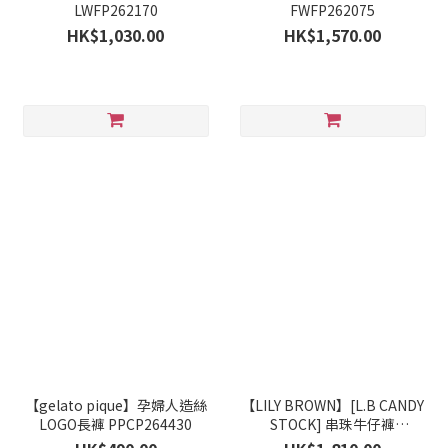
LWFP262170
FWFP262075
HK$1,030.00
HK$1,570.00
【gelato pique】孕婦人造絲
【LILY BROWN】[L.B CANDY
LOGO長褲 PPCP264430
STOCK] 串珠牛仔褲
LWFP264803