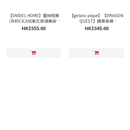
【SNIDEL HOME】蕾絲短褲
【gelato pique】【DRAGON
（布料CICA抗氧化保濕美容成
QUEST】圖案長褲
份加工） SHCP264028
PWCP264209
HK$555.00
HK$545.00