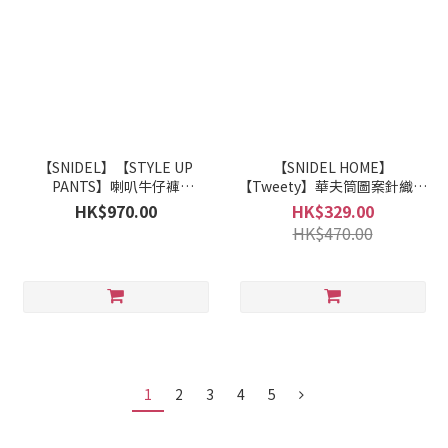
【SNIDEL】【STYLE UP
【SNIDEL HOME】
PANTS】喇叭牛仔褲
【Tweety】華夫筒圖案針織短
SWFP263320
褲 SHNP262089
HK$970.00
HK$329.00
HK$470.00
1
2
3
4
5