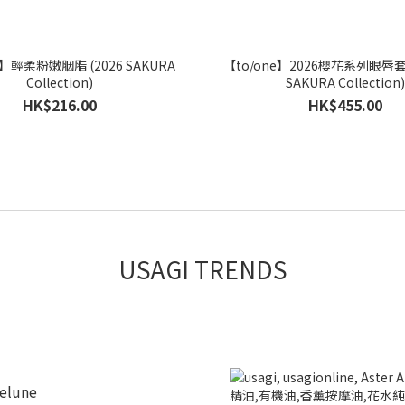
e】輕柔粉嫩胭脂 (2026 SAKURA
【to/one】2026櫻花系列眼唇套裝
Collection)
SAKURA Collection)
HK$216.00
HK$455.00
USAGI TRENDS
ielune