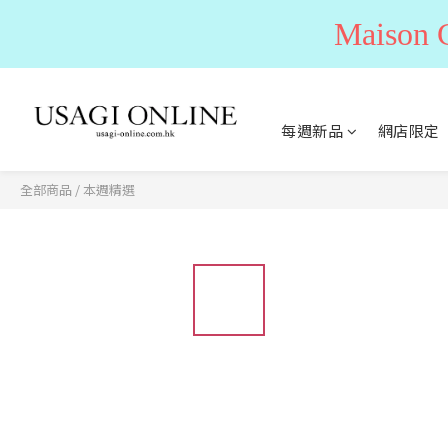
Maiso
每週新品
網店限定
全部商品
/
本週精選