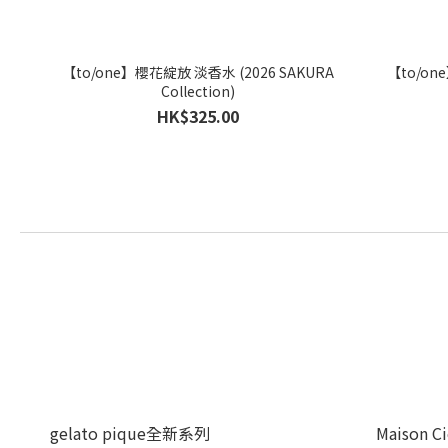
【to/one】櫻花綻放 淡香水 (2026 SAKURA
【to/on
Collection)
HK$325.00
gelato pique全新系列
Maison C