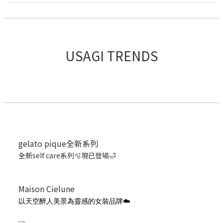
USAGI TRENDS
gelato pique全新系列
全新self care系列🫧現已登場🛁
Maison Cielune
以天空醉人美景為靈感的女裝品牌☁️