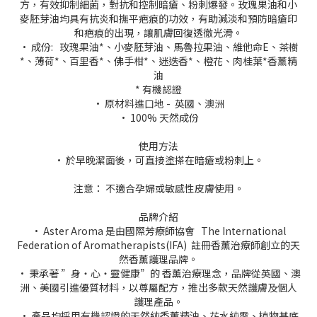
方，有效抑制細菌，對抗和控制暗瘡、粉刺爆發。玫瑰果油和小
麥胚芽油均具有抗炎和撫平疤痕的功效，有助減淡和預防暗瘡印
和疤痕的出現，讓肌膚回復透徹光滑。
• 成份: 玫瑰果油*、小麥胚芽油、馬魯拉果油、維他命E、茶樹
*、薄荷*、百里香*、佛手柑*、迷迭香*、橙花、肉桂葉*香薰精
油
* 有機認證
• 原材料進口地 - 英國、澳洲
• 100% 天然成份
使用方法
• 於早晚潔面後，可直接塗搽在暗瘡或粉刺上。
注意： 不適合孕婦或敏感性皮膚使用。
品牌介紹
• Aster Aroma 是由國際芳療師協會 The International
Federation of Aromatherapists(IFA) 註冊香薰治療師創立的天
然香薰護理品牌。
• 秉承著 ”身‧心‧靈健康”的 香薰治療理念，品牌從英國、澳
洲、美國引進優質材料，以尊屬配方，推出多款天然護膚及個人
護理產品。
• 產品均採用有機認證的天然純香薰精油、花水純露、植物基底