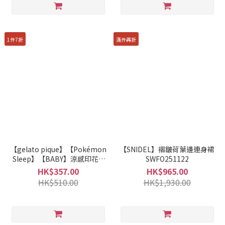
1件7折
滿件再折
【gelato pique】【Pokémon
【SNIDEL】褶皺荷葉邊連身裙
Sleep】【BABY】涼感印花T
SWFO251122
恤&短褲套裝 PBCT244431
HK$357.00
HK$965.00
pokemon
HK$510.00
HK$1,930.00