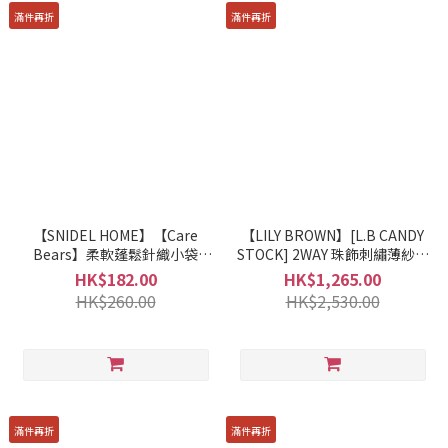
滿件再折
滿件再折
【SNIDEL HOME】【Care
【LILY BROWN】[L.B CANDY
Bears】柔軟蓬鬆針織小袋
STOCK] 2WAY 珠飾刺繡薄紗連
SHGG254258
身裙 LWFO245805
HK$182.00
HK$1,265.00
HK$260.00
HK$2,530.00
滿件再折
滿件再折