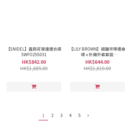
【SNIDEL】露肩荷葉邊連衣裙
【LILY BROWN】褶皺吊帶連身
SWFO255031
裙 x 針織外套套裝
LWNO235121
HK$842.00
HK$644.00
HK$1,685.00
HK$1,610.00
1
2
3
4
5