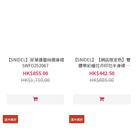
【SNIDEL】荷葉邊蕾絲連身裙
【SNIDEL】【網店限定色】雙
SWFO252067
腰帶彩繪花卉印花半身裙
SWFS251204
HK$855.00
HK$442.50
HK$1,710.00
HK$885.00
滿件再折
滿件再折