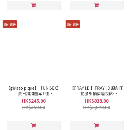
滿件再折
滿件再折
【gelato pique】【UNISEX】
【FRAY I.D 】FRAY I.D 原創印
夏日狗狗圖案T恤
花腰部抽褶連衣裙
PUCT252291
FWFO235019
HK$245.00
HK$828.00
HK$350.00
HK$2,070.00