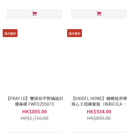
滿件再折
滿件再折
【FRAY I.D】雙排扣不對稱設計
【SNIDEL HOME】蝴蝶結吊帶
連身裙 FWFO255073
背心 X 短褲套裝（布料CICA抗
氧化保濕美容成份加工）
HK$855.00
HK$534.00
SHFO251077
HK$1,710.00
HK$890.00