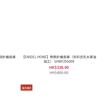
學院針織長褲
【SNIDEL HOME】熊熊針織長褲（布料含乳木果油
加工） SHNP255009
HK$336.00
HK$480.00
滿件再折