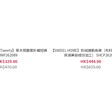
】【Tweety】華夫筒圖案針織短褲
【SNIDEL HOME】抓絨運動長褲（布料
HNP262089
保濕美容成份加工） SHCP2620
K$329.00
HK$444.00
K$470.00
HK$635.00