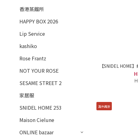
香港蒸餾所
HAPPY BOX 2026
Lip Service
kashiko
Rose Frantz
【SNIDEL HOME
NOT YOUR ROSE
H
H
SESAME STREET 2
家居服
SNIDEL HOME 253
滿件再折
Maison Cielune
ONLINE bazaar