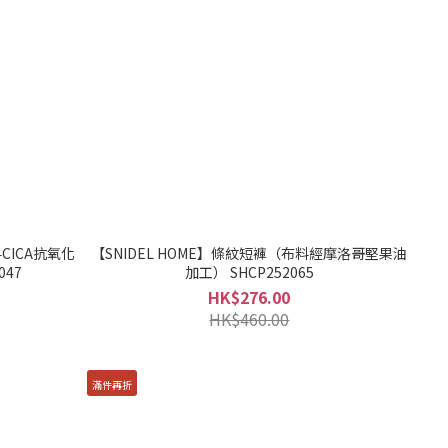
料CICA抗氧化
【SNIDEL HOME】條紋短褲（布料經摩洛哥堅果油
047
加工） SHCP252065
HK$276.00
HK$460.00
滿件再折