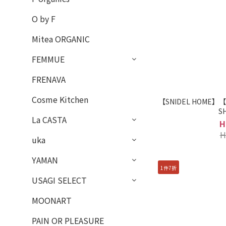
O by F
Mitea ORGANIC
FEMMUE
FRENAVA
Cosme Kitchen
【SNIDEL HOME
S
La CASTA
H
H
uka
YAMAN
1件7折
USAGI SELECT
MOONART
PAIN OR PLEASURE