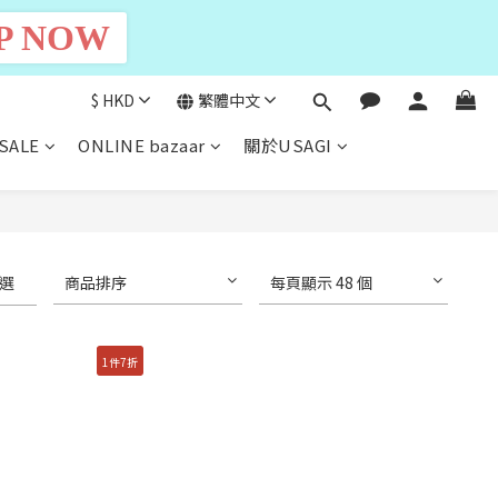
P NOW
$
HKD
繁體中文
SALE
ONLINE bazaar
關於USAGI
選
商品排序
每頁顯示 48 個
1件7折