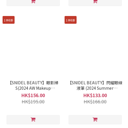
1件8折
1件8折
【SNIDEL BEAUTY】眼影掃
【SNIDEL BEAUTY】閃耀眼線
S(2024 AW Makeup
液筆 (2024 Summer
Collection 1st)
Collection 2nd)
HK$156.00
HK$133.00
HK$195.00
HK$166.00