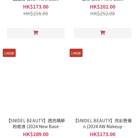
Makeup)
Makeup)
HK$173.00
HK$202.00
HK$216.00
HK$252.00
1件8折
1件8折
【SNIDEL BEAUTY】透亮精華
【SNIDEL BEAUTY】亮彩唇膏
粉底液 (2024 New Base
n (2024 AW Makeup
Makeup)
Collection 2nd)
HK$289.00
HK$173.00