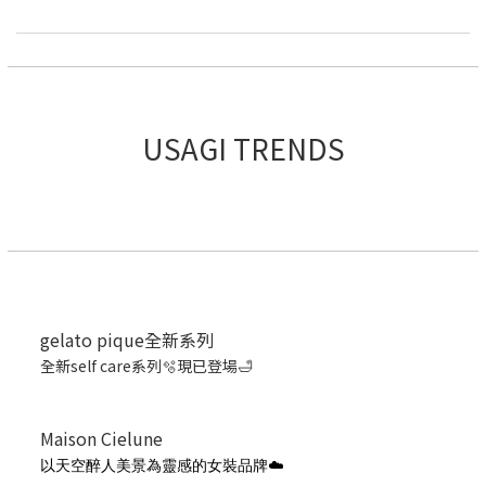
USAGI TRENDS
gelato pique全新系列
全新self care系列🫧現已登場🛁
Maison Cielune
以天空醉人美景為靈感的女裝品牌☁️