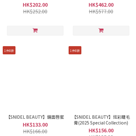
HK$202.00
HK$462.00
HK$252.00
HK$577.00
1件8折
1件8折
【SNIDEL BEAUTY】鏡面唇蜜
【SNIDEL BEAUTY】炫彩睫毛
膏(2025 Special Collection)
HK$133.00
HK$156.00
HK$166.00