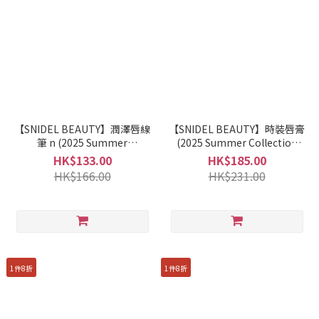
【SNIDEL BEAUTY】潤澤唇線
【SNIDEL BEAUTY】時裝唇膏
筆 n (2025 Summer
(2025 Summer Collection
Collection 1st)
1st)
HK$133.00
HK$185.00
HK$166.00
HK$231.00
1件8折
1件8折