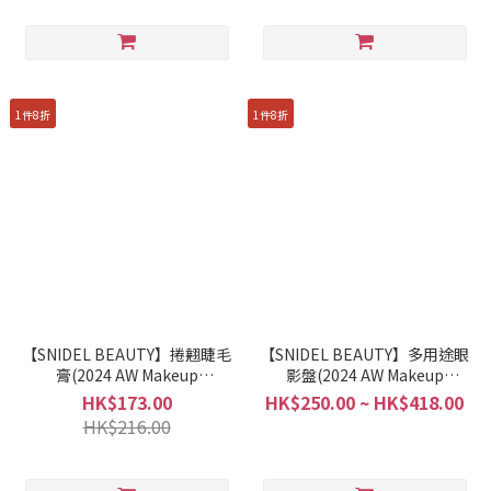
1件8折
1件8折
【SNIDEL BEAUTY】捲翹睫毛
【SNIDEL BEAUTY】多用途眼
膏(2024 AW Makeup
影盤(2024 AW Makeup
Collection 1st)
Collection 1st)
HK$173.00
HK$250.00 ~ HK$418.00
HK$216.00