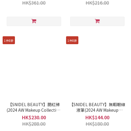
HK$361.00
HK$216.00
1件8折
1件8折
【SNIDEL BEAUTY】腮紅掃
【SNIDEL BEAUTY】無暇眼線
(2024 AW Makeup Collection
液筆(2024 AW Makeup
1st)
Collection 1st)
HK$230.00
HK$144.00
HK$288.00
HK$180.00