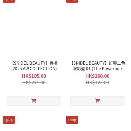
【SNIDEL BEAUTY】唇掃
【SNIDEL BEAUTY】訂製三色
(2025 AW COLLECTION)
眼影盤 01 (The Powerpuff
Girls Collaboration)
HK$185.00
HK$260.00
HK$231.00
HK$325.00
1件8折
1件8折