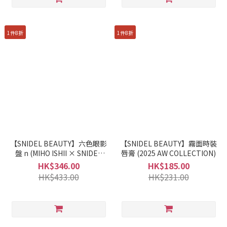
1件8折
1件8折
【SNIDEL BEAUTY】六色眼影
【SNIDEL BEAUTY】霧面時裝
盤 n (MIHO ISHII × SNIDEL
唇膏 (2025 AW COLLECTION)
BEAUTY)
HK$346.00
HK$185.00
HK$433.00
HK$231.00