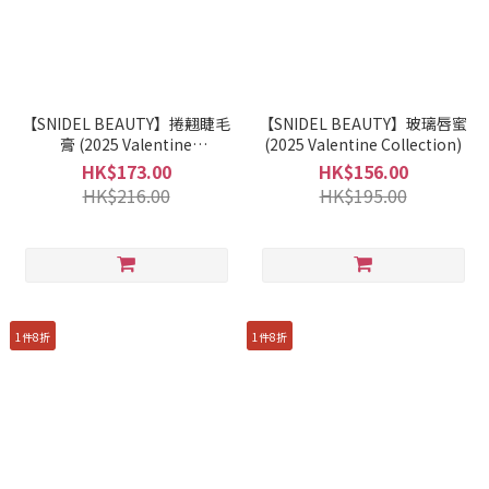
【SNIDEL BEAUTY】捲翹睫毛
【SNIDEL BEAUTY】玻璃唇蜜
膏 (2025 Valentine
(2025 Valentine Collection)
Collection)
HK$173.00
HK$156.00
HK$216.00
HK$195.00
1件8折
1件8折