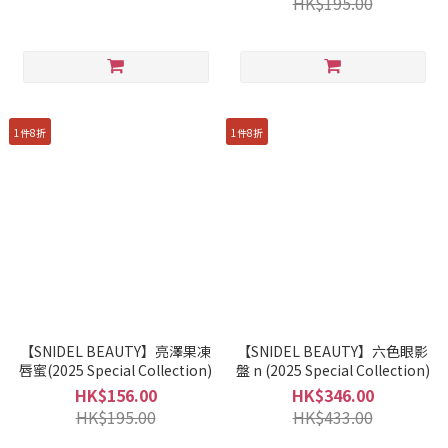
HK$195.00
1件8折
1件8折
【SNIDEL BEAUTY】亮澤果凍
【SNIDEL BEAUTY】六色眼影
唇蜜(2025 Special Collection)
盤 n (2025 Special Collection)
HK$156.00
HK$346.00
HK$195.00
HK$433.00