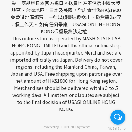
點，商品經日本官方進口。送貨地區不包括中國大陸
地區、台灣地區、日本及美國。全店實付滿HK$1800
免香港地區郵費，一律以順豐速遞送出。發貨需時3至
5個工作天。 如有任何爭議，USAGI ONLINE HONG
KONG保留最終決定權。
This online store is operated by MASH STYLE LAB
HONG KONG LIMITED and the official online shop
appointed by Japan headquarter. Merchandises are
imported officially via Japan. Delivery do not cover
regions including the Mainland China, Taiwan,
Japan and USA. Free shipping upon patronage over
net amount of HK$1800 for Hong Kong region.
Merchandises should be delivered within 3 to 5
working days. All matters or disputes are subject
to the final decision of USAGI ONLINE HONG
KONG.
Powered by
SHOPLINE Payments