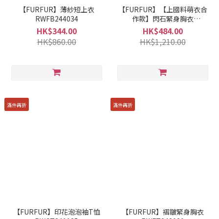
【FURFUR】薄紗短上衣
【FURFUR】【上國料萌衣合
RWFB244034
作款】閃石緊身胸衣
RWFT244030
HK$344.00
HK$484.00
HK$860.00
HK$1,210.00
滿件再折
滿件再折
【FURFUR】印花泡泡袖T恤
【FURFUR】褶皺緊身胸衣