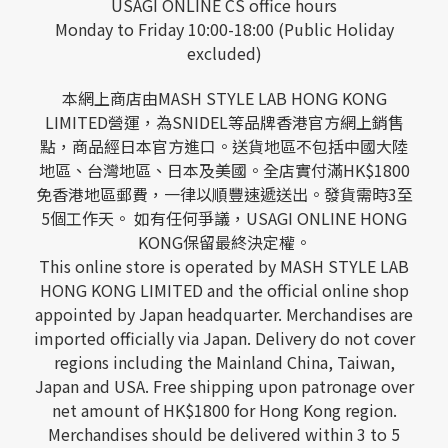
USAGI ONLINE CS office hours
Monday to Friday 10:00-18:00 (Public Holiday
excluded)
本網上商店由MASH STYLE LAB HONG KONG
LIMITED營運，為SNIDEL等品牌香港官方網上銷售
點，商品經日本官方進口。送貨地區不包括中國大陸
地區、台灣地區、日本及美國。全店實付滿HK$1800
免香港地區郵費，一律以順豐速遞送出。發貨需時3至
5個工作天。 如有任何爭議，USAGI ONLINE HONG
KONG保留最終決定權。
This online store is operated by MASH STYLE LAB
HONG KONG LIMITED and the official online shop
appointed by Japan headquarter. Merchandises are
imported officially via Japan. Delivery do not cover
regions including the Mainland China, Taiwan,
Japan and USA. Free shipping upon patronage over
net amount of HK$1800 for Hong Kong region.
Merchandises should be delivered within 3 to 5