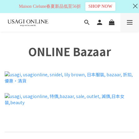
Maison Cielune春夏新品低至56折
SHOP NOW
ONLINE Bazaar