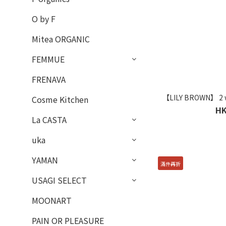
O by F
Mitea ORGANIC
FEMMUE
FRENAVA
【LILY BROWN】 2
Cosme Kitchen
HK
La CASTA
uka
YAMAN
滿件再折
USAGI SELECT
MOONART
PAIN OR PLEASURE