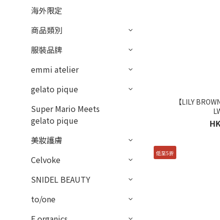
海外限定
商品類別
服裝品牌
emmi atelier
gelato pique
【LILY BRO
Super Mario Meets
L
gelato pique
HK
美妝護膚
低至5折
Celvoke
SNIDEL BEAUTY
to/one
F organics