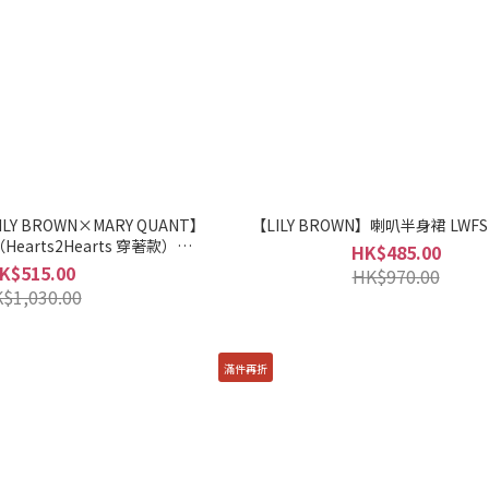
ILY BROWN×MARY QUANT】
【LILY BROWN】喇叭半身裙 LWFS2
arts2Hearts 穿著款）
HK$485.00
WFS255032
K$515.00
HK$970.00
$1,030.00
滿件再折