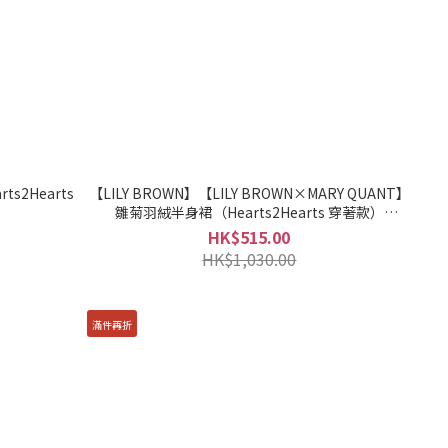
s2Hearts
【LILY BROWN】【LILY BROWN×MARY QUANT】
雛菊羽絨半身裙（Hearts2Hearts 穿著款）
LWFS255032
HK$515.00
HK$1,030.00
滿件再折