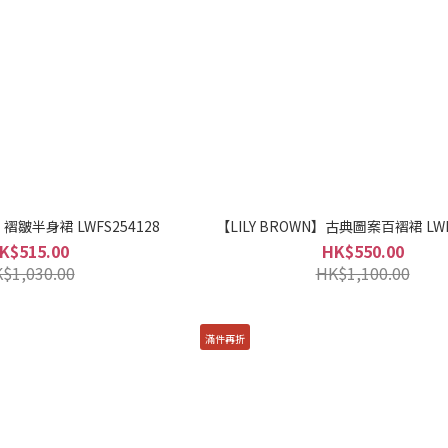
】褶皺半身裙 LWFS254128
【LILY BROWN】古典圖案百褶裙 LWF
K$515.00
HK$550.00
$1,030.00
HK$1,100.00
滿件再折