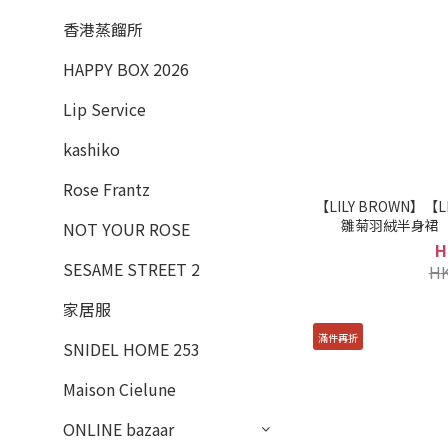
香港蒸餾所
HAPPY BOX 2026
Lip Service
kashiko
Rose Frantz
【LILY BROWN】【L
雛菊羽絨半身裙（He
NOT YOUR ROSE
L
H
SESAME STREET 2
HK
家居服
滿件再折
SNIDEL HOME 253
Maison Cielune
ONLINE bazaar