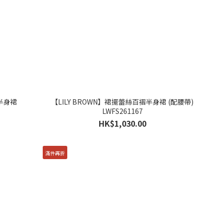
 半身裙
【LILY BROWN】裙擺蕾絲百褶半身裙 (配腰帶)
LWFS261167
HK$1,030.00
滿件再折