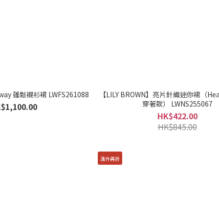
 way 蓬鬆襯衫裙 LWFS261088
【LILY BROWN】亮片針織迷你裙（Heart
穿著款） LWNS255067
$1,100.00
HK$422.00
HK$845.00
滿件再折