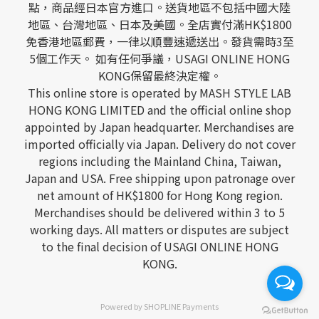
點，商品經日本官方進口。送貨地區不包括中國大陸
地區、台灣地區、日本及美國。全店實付滿HK$1800
免香港地區郵費，一律以順豐速遞送出。發貨需時3至
5個工作天。 如有任何爭議，USAGI ONLINE HONG
KONG保留最終決定權。
This online store is operated by MASH STYLE LAB
HONG KONG LIMITED and the official online shop
appointed by Japan headquarter. Merchandises are
imported officially via Japan. Delivery do not cover
regions including the Mainland China, Taiwan,
Japan and USA. Free shipping upon patronage over
net amount of HK$1800 for Hong Kong region.
Merchandises should be delivered within 3 to 5
working days. All matters or disputes are subject
to the final decision of USAGI ONLINE HONG
KONG.
Powered by
SHOPLINE Payments