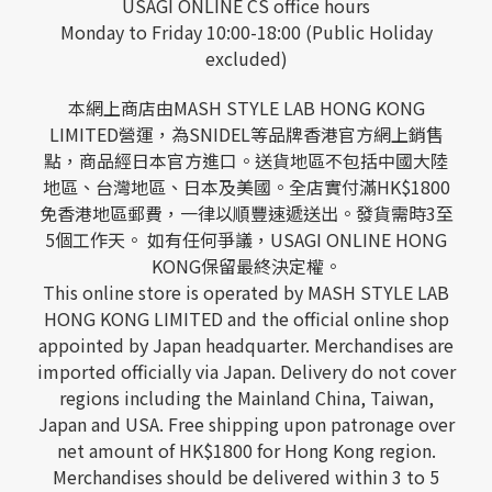
USAGI ONLINE CS office hours
Monday to Friday 10:00-18:00 (Public Holiday
excluded)
本網上商店由MASH STYLE LAB HONG KONG
LIMITED營運，為SNIDEL等品牌香港官方網上銷售
點，商品經日本官方進口。送貨地區不包括中國大陸
地區、台灣地區、日本及美國。全店實付滿HK$1800
免香港地區郵費，一律以順豐速遞送出。發貨需時3至
5個工作天。 如有任何爭議，USAGI ONLINE HONG
KONG保留最終決定權。
This online store is operated by MASH STYLE LAB
HONG KONG LIMITED and the official online shop
appointed by Japan headquarter. Merchandises are
imported officially via Japan. Delivery do not cover
regions including the Mainland China, Taiwan,
Japan and USA. Free shipping upon patronage over
net amount of HK$1800 for Hong Kong region.
Merchandises should be delivered within 3 to 5