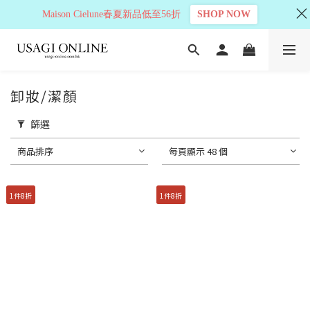
Maison Cielune春夏新品低至56折
SHOP NOW
卸妝/潔顏
篩選
商品排序
每頁顯示 48 個
1件8折
1件8折