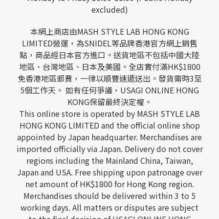
excluded)
本網上商店由MASH STYLE LAB HONG KONG
LIMITED營運，為SNIDEL等品牌香港官方網上銷售
點，商品經日本官方進口。送貨地區不包括中國大陸
地區、台灣地區、日本及美國。全店實付滿HK$1800
免香港地區郵費，一律以順豐速遞送出。發貨需時3至
5個工作天。 如有任何爭議，USAGI ONLINE HONG
KONG保留最終決定權。
This online store is operated by MASH STYLE LAB
HONG KONG LIMITED and the official online shop
appointed by Japan headquarter. Merchandises are
imported officially via Japan. Delivery do not cover
regions including the Mainland China, Taiwan,
Japan and USA. Free shipping upon patronage over
net amount of HK$1800 for Hong Kong region.
Merchandises should be delivered within 3 to 5
working days. All matters or disputes are subject