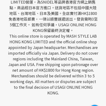
LIMITED營運，為SNIDEL等品牌香港官方網上銷售
點，商品經日本官方進口。送貨地區不包括中國大陸
地區、台灣地區、日本及美國。全店實付滿HK$1800
免香港地區郵費，一律以順豐速遞送出。發貨需時3至
5個工作天。 如有任何爭議，USAGI ONLINE HONG
KONG保留最終決定權。
This online store is operated by MASH STYLE LAB
HONG KONG LIMITED and the official online shop
appointed by Japan headquarter. Merchandises are
imported officially via Japan. Delivery do not cover
regions including the Mainland China, Taiwan,
Japan and USA. Free shipping upon patronage over
net amount of HK$1800 for Hong Kong region.
Merchandises should be delivered within 3 to 5
working days. All matters or disputes are subject
to the final decision of USAGI ONLINE HONG
KONG.