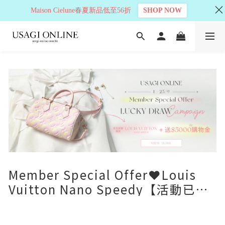
Maison Cielune春夏新品低至56折
SHOP NOW
Member Special Offer❤️Louis
Vuitton Nano Speedy【活動已結
束】