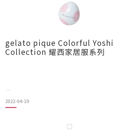
LILY BROWN荷葉邊後繫帶連衣裙
【LILY BROWN】 荷葉邊後繫帶連衣裙 LWFO214001 HK$810
gelato pique Colorful Yoshi
夏日感十足的休閒系連衣裙，簡約低調中見細節。
Collection 耀西家居服系列
荷葉邊袖子加上後背露背的綁帶設計，高腰大裙擺。
無論閏蜜約會還是外拍，都是絕對吸睛搶鏡的一款連衣裙。
2022-04-19
SNIDEL 鈎