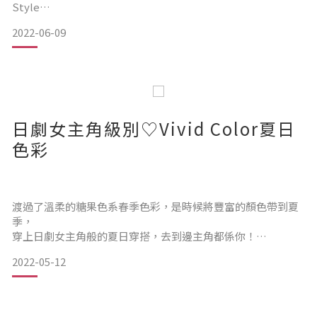
Style
總有一套適合你！
2022-06-09
Office Casual Style
日劇女主角級別♡Vivid Color夏日
色彩
【SNIDEL】 3 piece 蕾絲連衣裙 HK$1,526 check it!
渡過了溫柔的糖果色系春季色彩，是時候將豐富的顏色帶到夏
為每天早上苦於搭配的你帶來 3 way穿法的SNIDEL連衣裙套
季，
裝！
穿上日劇女主角般的夏日穿搭，去到邊主角都係你！
別緻的立領
2022-05-12