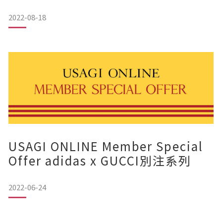
今年不少單品都著重衣服的剪裁，突顯女性氣質。
2022-08-18
配上充滿秋冬氣息的格子圖案, 混合羊毛和粗花呢等材質元素，
令今個秋冬時尚感造型UP❤️
【SNIDEL】格紋迷你短裙 SWFS224219
USAGI ONLINE Member Special
粗格紋布料是SNIDEL秋冬經典的元素，上身只要搭配簡約針
織上衣就能豐富秋冬造型!
Offer adidas x GUCCI別注系列
裙子兩側的褶襉可修飾腰部線條，高腰設計能令視覺上有拉長
下身的效果，突顯修長
2022-06-24