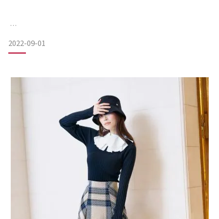
2022-09-01
****Member Special Offer ****
萬勿錯過! 今次 USAGI ONLINE HK 為大家精選 Louis Vuitton
Summer Stardust Collection 的 Nano Speedy Pink 手袋，
讓大家為衣櫥增添一個 mini bag，在今季襯出 USAGI ONLINE
不同品牌多變獨特風格❤️
而且USAGI ONLINE HONG KONG 全店只限一個!!
Louis Vui