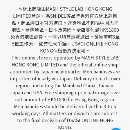
本網上商店由MASH STYLE LAB HONG KONG
LIMITED營運，為SNIDEL等品牌香港官方網上銷售
點，商品經日本官方進口。送貨地區不包括中國大陸
地區、台灣地區、日本及美國。全店實付滿HK$1800
免香港地區郵費，一律以順豐速遞送出。發貨需時3至
5個工作天。 如有任何爭議，USAGI ONLINE HONG
KONG保留最終決定權。
This online store is operated by MASH STYLE LAB
HONG KONG LIMITED and the official online shop
appointed by Japan headquarter. Merchandises are
imported officially via Japan. Delivery do not cover
regions including the Mainland China, Taiwan,
Japan and USA. Free shipping upon patronage over
net amount of HK$1800 for Hong Kong region.
Merchandises should be delivered within 3 to 5
working days. All matters or disputes are subject
to the final decision of USAGI ONLINE HONG
KONG.