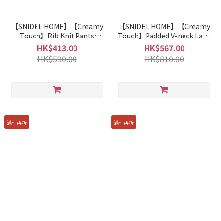
【SNIDEL HOME】【Creamy
【SNIDEL HOME】【Creamy
Touch】Rib Knit Pants
Touch】Padded V-neck Lace
(fabric processed with
Dress (fabric processed with
HK$413.00
HK$567.00
cherry blossom extract)
cherry blossom extract)
HK$590.00
HK$810.00
SHNP241034
SHNO241033
滿件再折
滿件再折