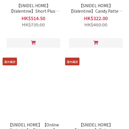
【SNIDEL HOME】
【SNIDEL HOME】
【Valentine】Short Plush
【Valentine】Candy Pattern
Dress SHNO241021
Top SHCT241070
HK$514.50
HK$322.00
HK$735.00
HK$460.00
滿件再折
滿件再折
【SNIDEL HOME】【Online
【SNIDEL HOME】