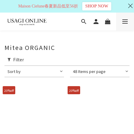
Maison Cielune春夏新品低至56折
SHOP NOW
Mitea ORGANIC
Filter
Sort by
48 Items per page
20%off
20%off