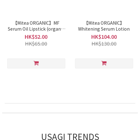
【Mitea ORGANIC】MF
【Mitea ORGANIC】
Serum Oil Lipstick (organic
Whitening Serum Lotion
miffy collection)
HK$52.00
HK$104.00
HK$65.00
HK$130.00
USAGI TRENDS