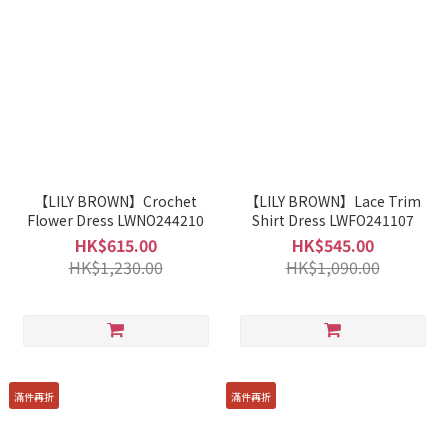
【LILY BROWN】Crochet
【LILY BROWN】Lace Trim
Flower Dress LWNO244210
Shirt Dress LWFO241107
HK$615.00
HK$545.00
HK$1,230.00
HK$1,090.00
滿件再折
滿件再折