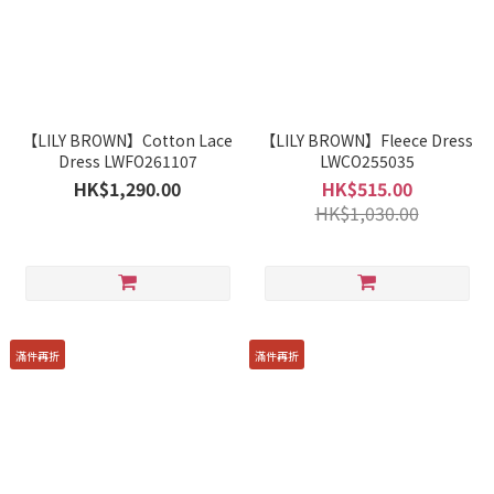
【LILY BROWN】Cotton Lace
【LILY BROWN】Fleece Dress
Dress LWFO261107
LWCO255035
HK$1,290.00
HK$515.00
HK$1,030.00
滿件再折
滿件再折