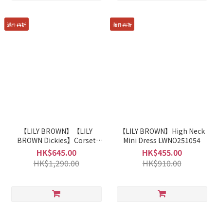
滿件再折
滿件再折
【LILY BROWN】【LILY
【LILY BROWN】High Neck
BROWN Dickies】Corset
Mini Dress LWNO251054
Jumper Dress LWFO251101
HK$645.00
HK$455.00
HK$1,290.00
HK$910.00