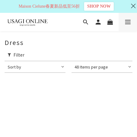
Maison Cielune春夏新品低至56折
SHOP NOW
Dress
Filter
Sort by
48 Items per page