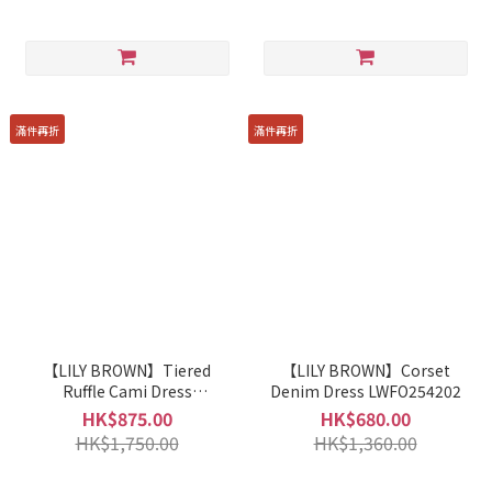
滿件再折
滿件再折
【LILY BROWN】Tiered
【LILY BROWN】Corset
Ruffle Cami Dress
Denim Dress LWFO254202
LWFO254212
HK$875.00
HK$680.00
HK$1,750.00
HK$1,360.00