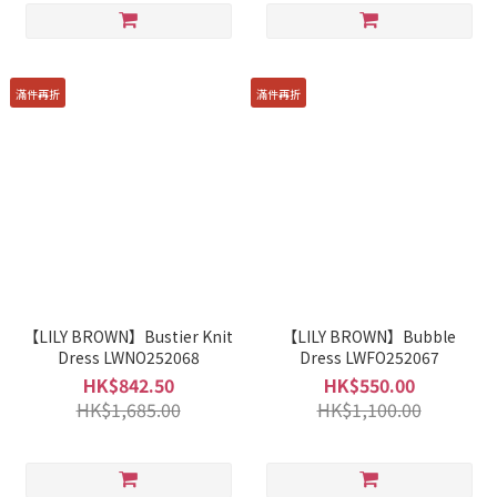
滿件再折
滿件再折
【LILY BROWN】Bustier Knit
【LILY BROWN】Bubble
Dress LWNO252068
Dress LWFO252067
HK$842.50
HK$550.00
HK$1,685.00
HK$1,100.00