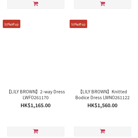
50%off up
50%off up
【LILY BROWN】2-way Dress
【LILY BROWN】Knitted
LWFO261170
Bodice Dress LWNO261122
HK$1,165.00
HK$1,560.00