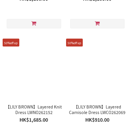
50%off up
50%off up
【LILY BROWN】Layered Knit
【LILY BROWN】Layered
Dress LWNO262152
Camisole Dress LWCO262069
HK$1,685.00
HK$910.00