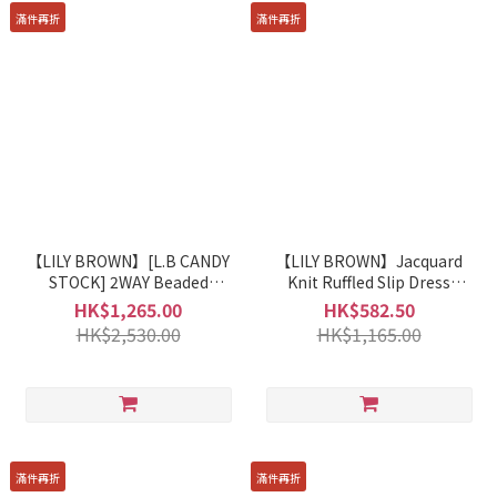
滿件再折
滿件再折
【LILY BROWN】[L.B CANDY
【LILY BROWN】Jacquard
STOCK] 2WAY Beaded
Knit Ruffled Slip Dress
Embroidery Tulle Dress
LWNO244055
HK$1,265.00
HK$582.50
LWFO245805
HK$2,530.00
HK$1,165.00
滿件再折
滿件再折