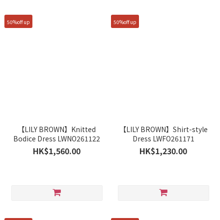
50%off up
50%off up
【LILY BROWN】Knitted
【LILY BROWN】Shirt-style
Bodice Dress LWNO261122
Dress LWFO261171
HK$1,560.00
HK$1,230.00