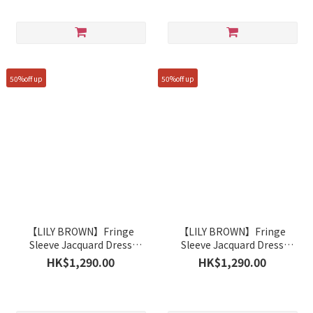
50%off up
50%off up
【LILY BROWN】Fringe
【LILY BROWN】Fringe
Sleeve Jacquard Dress
Sleeve Jacquard Dress
LWFO262003
LWFO262003
HK$1,290.00
HK$1,290.00