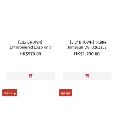
【LILY BROWN】
【LILY BROWN】Ruffle
Embroidered Logo Knit
Jumpsuit LWFO261163
Dress LWNO261131
HK$970.00
HK$1,230.00
50%off up
滿件再折