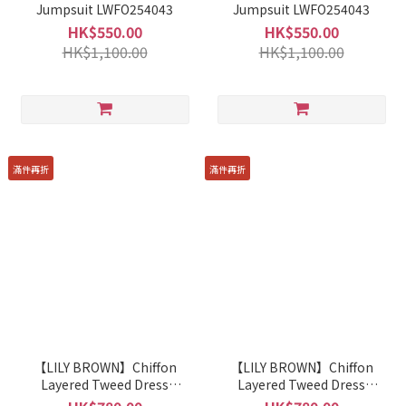
Jumpsuit LWFO254043
Jumpsuit LWFO254043
HK$550.00
HK$550.00
HK$1,100.00
HK$1,100.00
滿件再折
滿件再折
【LILY BROWN】Chiffon
【LILY BROWN】Chiffon
Layered Tweed Dress
Layered Tweed Dress
LWFO254059
LWFO254059