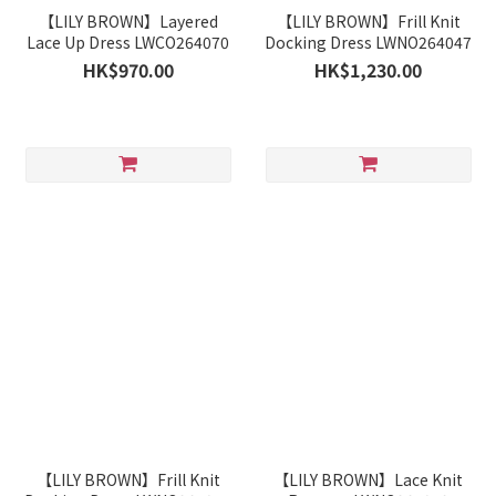
【LILY BROWN】Layered
【LILY BROWN】Frill Knit
Lace Up Dress LWCO264070
Docking Dress LWNO264047
HK$970.00
HK$1,230.00
【LILY BROWN】Frill Knit
【LILY BROWN】Lace Knit