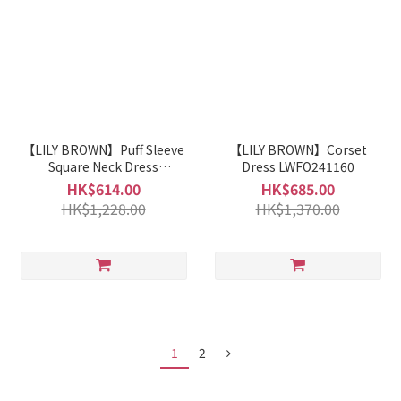
【LILY BROWN】Puff Sleeve
【LILY BROWN】Corset
Square Neck Dress
Dress LWFO241160
LWFO242201
HK$614.00
HK$685.00
HK$1,228.00
HK$1,370.00
1
2