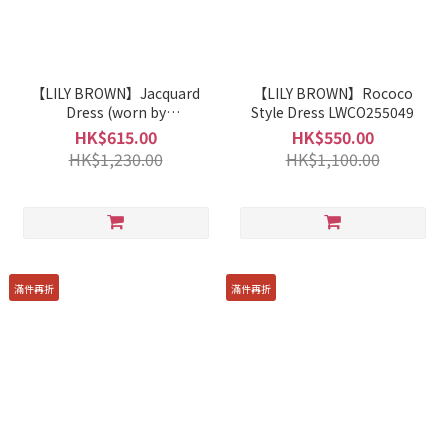
【LILY BROWN】Jacquard
【LILY BROWN】Rococo
Dress (worn by
Style Dress LWCO255049
Hearts2Hearts) LWFO255033
HK$615.00
HK$550.00
HK$1,230.00
HK$1,100.00
滿件再折
滿件再折