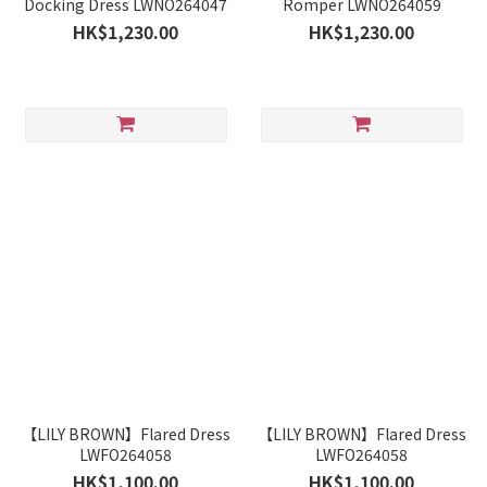
Docking Dress LWNO264047
Romper LWNO264059
HK$1,230.00
HK$1,230.00
【LILY BROWN】Flared Dress
【LILY BROWN】Flared Dress
LWFO264058
LWFO264058
HK$1,100.00
HK$1,100.00