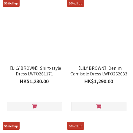
50%off up
50%off up
【LILY BROWN】Shirt-style
【LILY BROWN】Denim
Dress LWFO261171
Camisole Dress LWFO262033
HK$1,230.00
HK$1,290.00
50%off up
50%off up