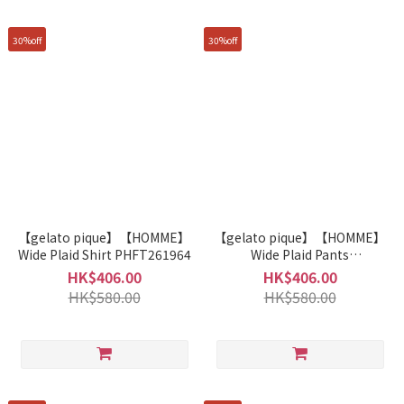
30%off
30%off
【gelato pique】【HOMME】
【gelato pique】【HOMME】
Wide Plaid Shirt PHFT261964
Wide Plaid Pants
PHFP261965
HK$406.00
HK$406.00
HK$580.00
HK$580.00