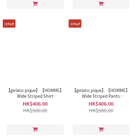
30%off
30%off
【gelato pique】【HOMME】
【gelato pique】【HOMME】
Wide Striped Shirt
Wide Striped Pants
PMFT261968
PMFP261969
HK$406.00
HK$406.00
HK$580.00
HK$580.00