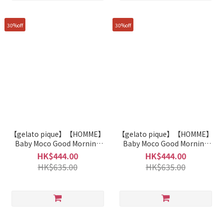
30%off
30%off
【gelato pique】【HOMME】
【gelato pique】【HOMME】
Baby Moco Good Morning
Baby Moco Good Morning
Bear Pullover PMNT261923
Bear Pants PMNP261925
HK$444.00
HK$444.00
HK$635.00
HK$635.00