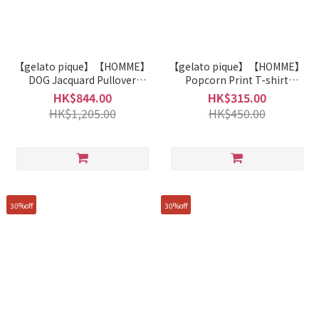
【gelato pique】【HOMME】
【gelato pique】【HOMME】
DOG Jacquard Pullover
Popcorn Print T-shirt
Sweater + Pants Set
PMCT261373
HK$844.00
HK$315.00
PMNT255102
HK$1,205.00
HK$450.00
30%off
30%off