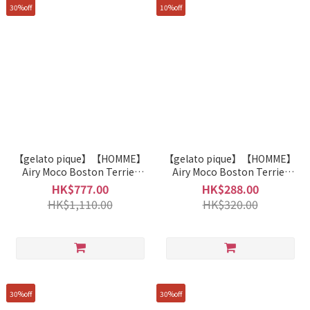
30%off
10%off
【gelato pique】【HOMME】
【gelato pique】【HOMME】
Airy Moco Boston Terrier
Airy Moco Boston Terrier
Jacquard Pullover Sweater
Headband PHGA262946
HK$777.00
HK$288.00
and Shorts Set PHNT262961
HK$1,110.00
HK$320.00
30%off
30%off