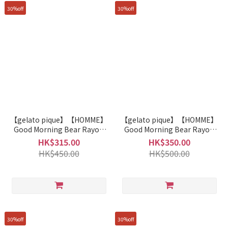
30%off
30%off
【gelato pique】【HOMME】
【gelato pique】【HOMME】
Good Morning Bear Rayon
Good Morning Bear Rayon
Top PMCT261962
Pants PMCP261963
HK$315.00
HK$350.00
HK$450.00
HK$500.00
30%off
30%off