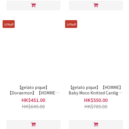
30%off
30%off
【gelato pique】
【gelato pique】【HOMME】
【Doraemon】【HOMME】
Baby Moco Knitted Cardigan
Shirt PMFT261938
PMNT261924
HK$451.00
HK$550.00
HK$645.00
HK$785.00