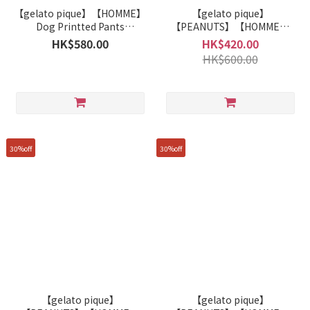
【gelato pique】【HOMME】
【gelato pique】
Dog Printted Pants
【PEANUTS】【HOMME】
PMCP264970
Smoothie Jacquard Pullover
HK$580.00
HK$420.00
PMNT262955
HK$600.00
30%off
30%off
【gelato pique】
【gelato pique】