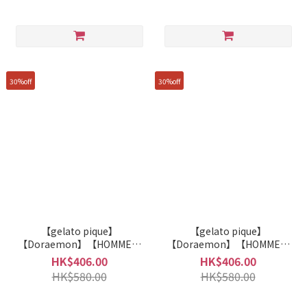
30%off
30%off
【gelato pique】
【gelato pique】
【Doraemon】【HOMME】
【Doraemon】【HOMME】
BABY MOCO Jacquard
Pants PMFP261939
HK$406.00
HK$406.00
Knitted Top PMNT261947
HK$580.00
HK$580.00