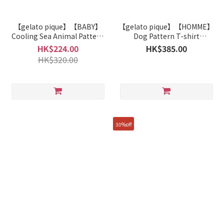
【gelato pique】【BABY】
【gelato pique】【HOMME】
Cooling Sea Animal Pattern
Dog Pattern T-shirt
T-shirt PBCT262449
PMCT264969
HK$224.00
HK$385.00
HK$320.00
30%off