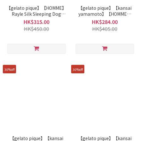
【gelato pique】【HOMME】
【gelato pique】【kansai
Rayle Silk Sleeping Dog
yamamoto】【HOMME】
Pattern T-shirt PHCT261942
Colorful Plush Room Shoes
HK$315.00
HK$284.00
PMGS261699
HK$450.00
HK$405.00
30%off
30%off
【gelato pique】【kansai
【gelato pique】【kansai