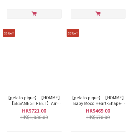
30%off
30%off
【gelato pique】【HOMME】
【gelato pique】【HOMME】
【SESAME STREET】Airy
Baby Moco Heart-Shaped
Moco Jacquard Pullover
Logo Embroidered Cardigan
HK$721.00
HK$469.00
Sweater + Shorts Set
PMNT261935
HK$1,030.00
HK$670.00
PMNT261110