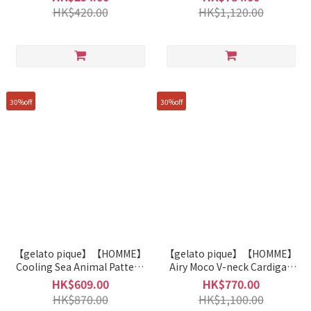
Set PMNT262071
HK$420.00
HK$1,120.00
30%off
30%off
【gelato pique】【HOMME】
【gelato pique】【HOMME】
Cooling Sea Animal Pattern
Airy Moco V-neck Cardigan
T-shirt + Capri Pants Set
PMNT261112
HK$609.00
HK$770.00
PMCT262372
HK$870.00
HK$1,100.00