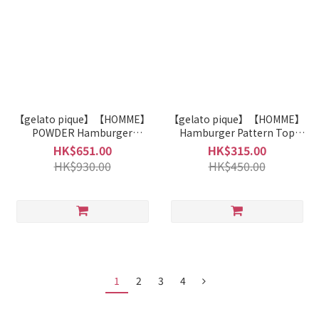
【gelato pique】【HOMME】
【gelato pique】【HOMME】
POWDER Hamburger
Hamburger Pattern Top
Pattern Jacquard Pants
PHCT255937
HK$651.00
HK$315.00
PHNP255936
HK$930.00
HK$450.00
1
2
3
4