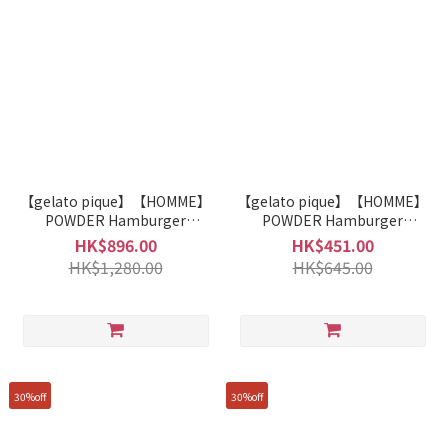
【gelato pique】【HOMME】
【gelato pique】【HOMME】
POWDER Hamburger
POWDER Hamburger
Pattern Jacket PHNT255935
Pattern Jacquard Pullover
HK$896.00
HK$451.00
PHNT255934
HK$1,280.00
HK$645.00
30%off
30%off