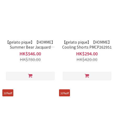
【gelato pique】【HOMME】
【gelato pique】【HOMME】
Summer Bear Jacquard
Cooling Shorts PMCP262951
Short-Sleeve Hoodie
HK$546.00
HK$294.00
PMNT262041
HK$780.00
HK$420.00
30%off
30%off