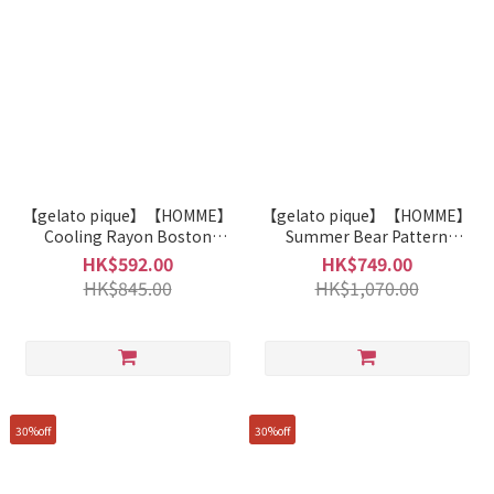
【gelato pique】【HOMME】
【gelato pique】【HOMME】
Cooling Rayon Boston
Summer Bear Pattern
Terrier Print T-shirt and
Jacquard Pullover Sweater +
HK$592.00
HK$749.00
Capri Pants Set PHCT262937
Jacquard Capri Pants Set
HK$845.00
HK$1,070.00
PMNT262069
30%off
30%off