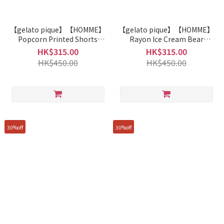
【gelato pique】【HOMME】
【gelato pique】【HOMME】
Popcorn Printed Shorts
Rayon Ice Cream Bear
PMCP261375
Pattern T-shirt PHCT261945
HK$315.00
HK$315.00
HK$450.00
HK$450.00
30%off
30%off