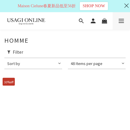
Maison Cielune春夏新品低至56折
SHOP NOW
HOMME
Filter
Sort by
48 Items per page
30%off