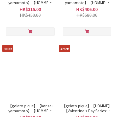
yamamoto】【HOMME】
yamamoto】【HOMME】
Modal Top With Japanese
Modal Pants With Japanese
HK$315.00
HK$406.00
Dessert Pattern
Dessert Pattern
HK$450.00
HK$580.00
PMCT261242
PMCP261243
30%off
30%off
【gelato pique】【kansai
【gelato pique】【HOMME】
yamamoto】【HOMME】
【Valentine's Day Series】
Smoothie Floral and
Bear Ice Cream Cup Pattern