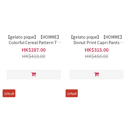
【gelato pique】【HOMME】
【gelato pique】【HOMME】
Colorful Cereal Pattern T-
Donut Print Capri Pants
shirt PMCT261915
PMCP261914
HK$287.00
HK$315.00
HK$410.00
HK$450.00
30% off
30%off