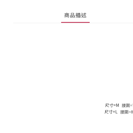
商品描述
尺寸=M
腰圍
=
尺寸=L
腰圍
=8