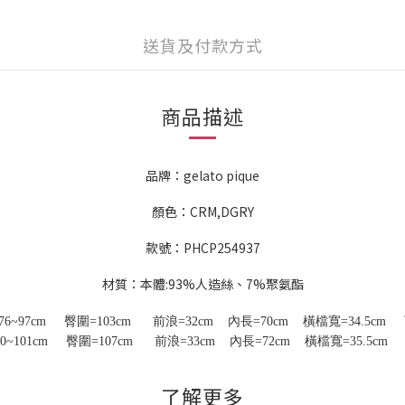
送貨及付款方式
商品描述
品牌：gelato pique
顏色：CRM,DGRY
款號：PHCP254937
材質：本體:93%人造絲、7%聚氨酯
76~97
cm
臀圍
=103
cm
前浪
=32
cm
內長=70cm 橫檔寬=34.5cm
0~101
cm
臀圍
=107
cm
前浪
=33
cm
內長=72cm 橫檔寬=35.5c
了解更多