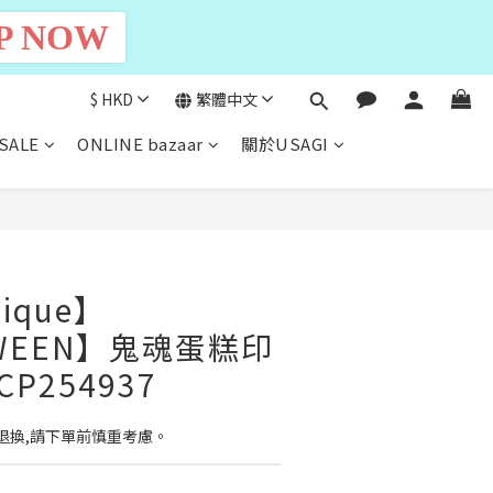
P NOW
$
HKD
繁體中文
SALE
ONLINE bazaar
關於USAGI
立即購買
pique】
OWEEN】鬼魂蛋糕印
P254937
退換,請下單前慎重考慮。