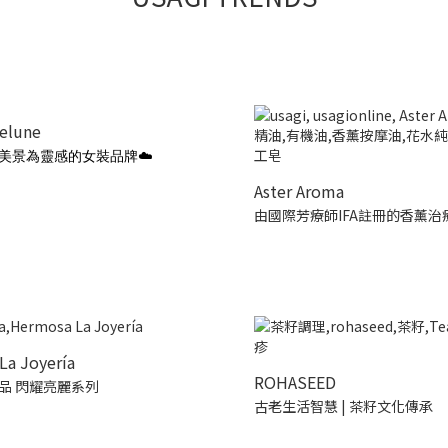
ielune
美景為靈感的女裝品牌☁️
Aster Aroma
由國際芳療師IFA註冊的香薰治
La Joyería
ROHASEED
品 閃耀亮麗系列
古老生活智慧 | 茶籽文化傳承