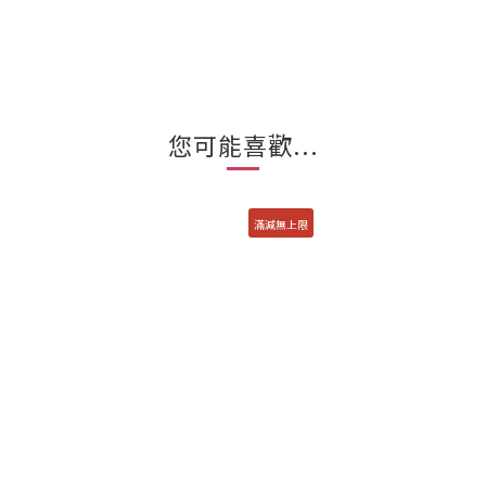
您可能喜歡...
滿減無上限