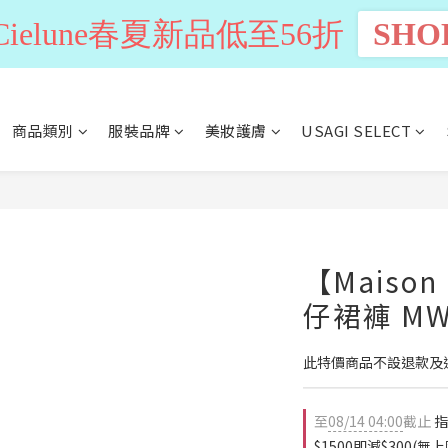
n Cielune春夏新品低至56折
SHO
商品類別
服裝品牌
美妝護膚
USAGI SELECT
【Maison
仔裙褲 MW
此特價商品不設退款及
至
08/14 04:00
截止
指
$1500即減$300(無上