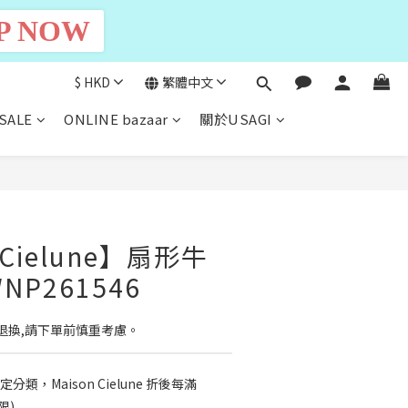
P NOW
$
HKD
繁體中文
SALE
ONLINE bazaar
關於USAGI
 Cielune】扇形牛
NP261546
退換,請下單前慎重考慮。
定分類，Maison Cielune 折後每滿
限)