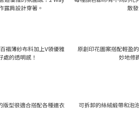
，作露肩設計穿著。
散發
！❤百褶薄紗布料加上V領優雅
原創印花圖案搭配輕盈的
好處的透明感！
妙地修
的版型很適合搭配各種連衣
可拆卸的絲絨緞帶和泡泡袖D