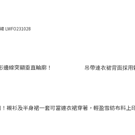
 LWFO231028
形邊線突顯垂直輪廓！
吊帶連衣裙背面採用
nderland系列！襯衫及半身裙一套可當連衣裙穿著，輕盈雪紡