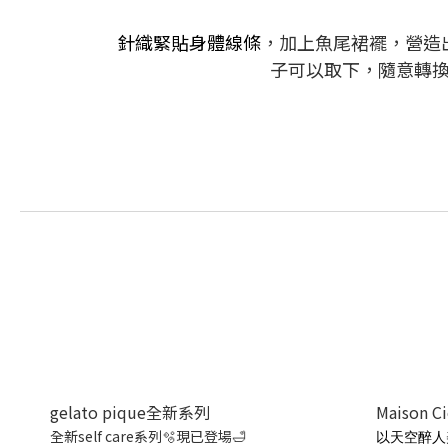
針織緊貼身體線條
，加上魚尾裙襬，營造
子可以取下，隨意轉
gelato pique全新系列
Maison C
全新self care系列🫧現已登場🛁
以天空醉人