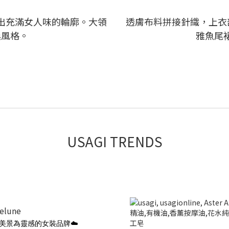
出充滿女人味的輪廓。大領
透膚布料拼接針織，上衣
換風格。
雅魚尾
USAGI TRENDS
ielune
美景為靈感的女裝品牌☁️