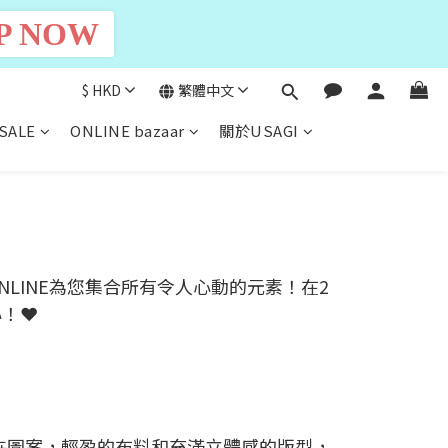
P NOW
$
HKD
繁體中文
SALE
ONLINE bazaar
關於USAGI
NLINE為您集合所有令人心動的元素！在2
心！❤
卉圖案，輕盈的布料和充滿立體感的版型，