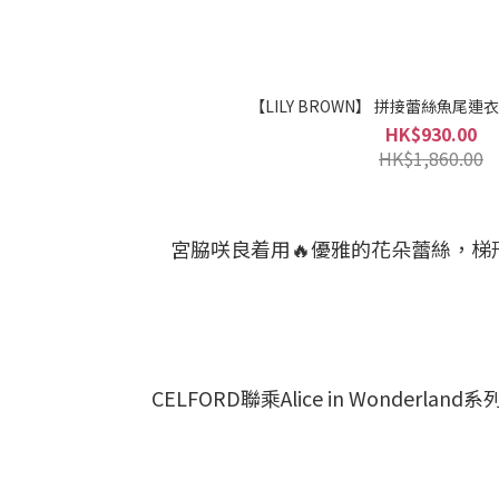
【LILY BROWN】 拼接蕾絲魚尾連衣裙
HK$930.00
HK$1,860.00
宮脇咲良着用🔥優雅的花朵蕾絲，梯
CELFORD聯乘Alice in Wo