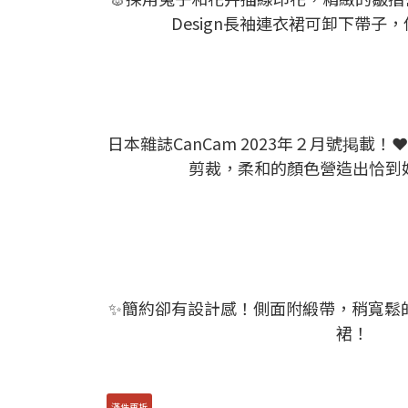
Design長袖連衣裙可卸下帶子
日本雜誌CanCam 2023年２月號掲載
剪裁，柔和的顏色營造出恰到
✨簡約卻有設計感！側面附緞帶，稍寬鬆
裙！
滿件再折