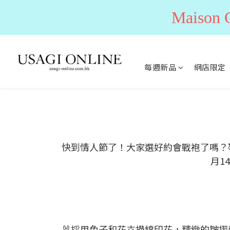
Maiso
每週新品
網店限定
快到情人節了！大家選好約會戰袍了嗎？🥰
月1
🐰採用兔子和花卉描線印花，精緻的皺摺營