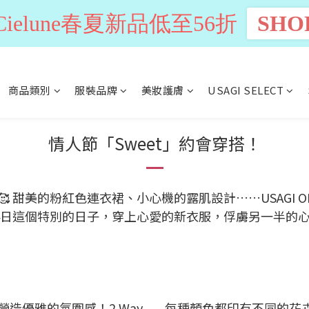
n Cielune春夏新品低至56折
SHO
商品類別
服裝品牌
美妝護膚
USAGI SELECT
情人節「Sweet」約會穿搭！
 甜美的粉紅色連衣裙、小心機的露肌設計……USAGI O
4日這個特別的日子，穿上心愛的新衣服，俘虜另一半的
造優雅的氛圍感！2 Way
每種顏色都印有不同的花