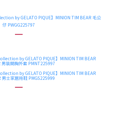
lection by GELATO PIQUE】MINION TIM BEAR 毛公
仔 PWGG225797
ollection by GELATO PIQUE】MINION TIM BEAR
R 男裝開胸外套 PMNT225997
ollection by GELATO PIQUE】MINION TIM BEAR
R 男士家居拖鞋 PMGS225999