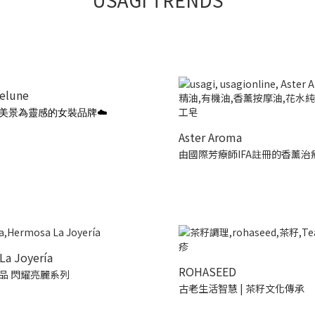
ielune
美景為靈感的女裝品牌☁️
Aster Aroma
由國際芳療師IFA註冊的香薰治
La Joyería
ROHASEED
品 閃耀亮麗系列
古老生活智慧 | 茶籽文化傳承