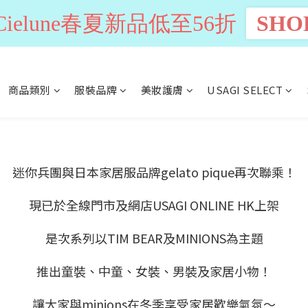
n Cielune春夏新品低至56折
SHO
商品類別
服裝品牌
美妝護膚
USAGI SELECT
迷你兵團與日本家居服品牌gelato pique再次聯乘！
現已於全線門市及網店USAGI ONLINE HK上架
是次系列以TIM BEAR及MINIONS為主題
推出童裝、中童、女裝、男裝及家居小物！
讓大家與minions在冬季享受家居歡樂氣氛～