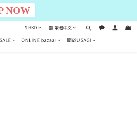
P NOW
$
HKD
繁體中文
SALE
ONLINE bazaar
關於USAGI