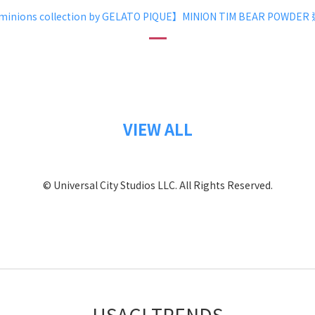
minions collection by GELATO PIQUE】MINION TIM BEAR POWDE
VIEW ALL
© Universal City Studios LLC. All Rights Reserved.
USAGI TRENDS