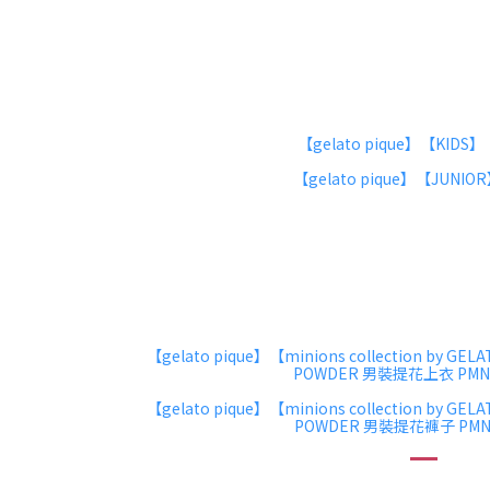
【gelato pique】【KIDS】
【gelato pique】【JUNIOR
【gelato pique】【minions collection by GEL
POWDER 男裝提花上衣 PMNT
【gelato pique】【minions collection by GEL
POWDER 男
裝
提花褲子 PMNP