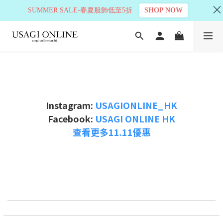
SUMMER SALE-春夏服飾低至5折
SHOP NOW
Instagram:
USAGIONLINE_HK
Facebook:
USAGI ONLINE HK
查看更多11.11優惠