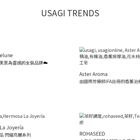
USAGI TRENDS
ielune
美景為靈感的女裝品牌☁️
Aster Aroma
由國際芳療師IFA註冊的香薰治
La Joyería
ROHASEED
品 閃耀亮麗系列