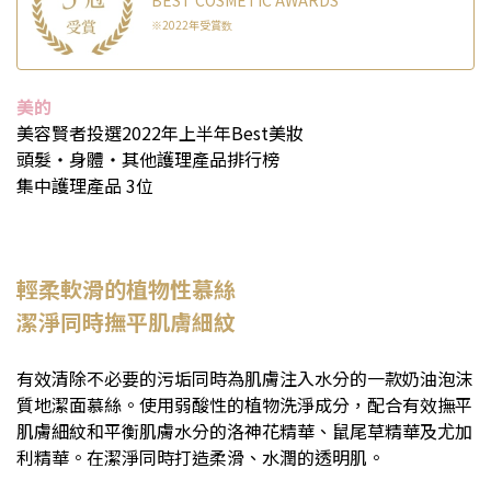
BEST COSMETIC AWARDS
※2022年受賞数
美的
美容賢者投選2022年上半年Best美妝
頭髮・身體・其他護理產品排行榜
集中護理產品 3位
輕柔軟滑的植物性慕絲
潔淨同時撫平肌膚細紋
有效清除不必要的污垢同時為肌膚注入水分的一款奶油泡沫
質地潔面慕絲。使用弱酸性的植物洗淨成分，配合有效撫平
肌膚細紋和平衡肌膚水分的洛神花精華、鼠尾草精華及尤加
利精華。在潔淨同時打造柔滑、水潤的透明肌。