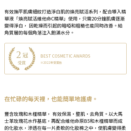
有效撫平肌膚細紋打造淨白肌的煥亮賦活系列，配合導入精
華液「煥亮賦活維他命C精華」使用，只需20分鐘肌膚逐漸
變得淨白， 因乾燥而引起的暗啞和粗糙也能同時改善。給
角質層的每個角落注入飽滿水分。
BEST COSMETIC AWARDS
※2022年受賞数
在忙碌的每天裡，也能簡單地護膚。
豐含玫瑰和木槿精華， 有效保濕・整肌・去角質。以大馬
士革玫瑰花水作基底，再配合維他命原B5和木槿精華而成
的化妝水，滲透在每一片柔軟的化妝棉之中，使肌膚變得柔