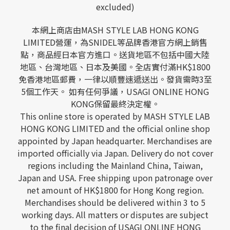
excluded)
本網上商店由MASH STYLE LAB HONG KONG
LIMITED營運，為SNIDEL等品牌香港官方網上銷售
點，商品經日本官方進口。送貨地區不包括中國大陸
地區、台灣地區、日本及美國。全店實付滿HK$1800
免香港地區郵費，一律以順豐速遞送出。發貨需時3至
5個工作天。 如有任何爭議，USAGI ONLINE HONG
KONG保留最終決定權。
This online store is operated by MASH STYLE LAB
HONG KONG LIMITED and the official online shop
appointed by Japan headquarter. Merchandises are
imported officially via Japan. Delivery do not cover
regions including the Mainland China, Taiwan,
Japan and USA. Free shipping upon patronage over
net amount of HK$1800 for Hong Kong region.
Merchandises should be delivered within 3 to 5
working days. All matters or disputes are subject
to the final decision of USAGI ONLINE HONG