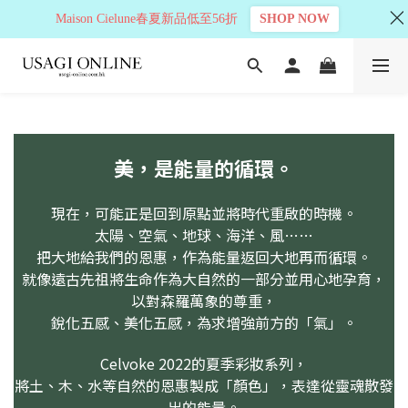
Maison Cielune春夏新品低至56折
SHOP NOW
美，是能量的循環。
現在，可能正是回到原點並將時代重啟的時機。
太陽、空氣、地球、海洋、風……
把大地給我們的恩惠，作為能量返回大地再而循環。
就像遠古先祖將生命作為大自然的一部分並用心地孕育，
以對森羅萬象的尊重，
銳化五感、美化五感，為求增強前方的「氣」。
Celvoke 2022的夏季彩妝系列，
將土、木、水等自然的恩惠製成「顏色」，表達從靈魂散發
出的能量。