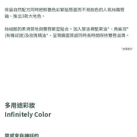
保
留自然配方同時把鮮艷色彩緊貼唇面而不易脫色的人氣絲霧唇
釉，推出3款大地色。
絲絨般的柔滑質地與雙唇緊密貼合。加入摩洛哥堅果油*、角鯊烷*
(有機認證)及玫瑰精油*，呈現霧面質感同時長時間保持雙唇滋潤。
*保濕成分
多用途彩妝
Infinitely Color
靈感來自神話的