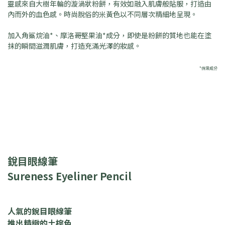
靈感來自大樹年輪的漩渦狀粉餅，有效如融入肌膚般貼服，打造由
內而外的血色感。時尚脫俗的米黃色以不同層次精細地呈現。
加入角鯊烷油*、摩洛哥堅果油*成分，即使是粉餅的質地也能在塗
抹的瞬間滋潤肌膚，打造充滿光澤的妝感。
*保濕成分
銳目眼線筆
Sureness Eyeliner Pencil
人氣的銳目眼線筆
推出精緻的土棕色