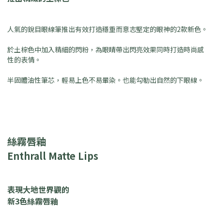
人氣的銳目眼線筆推出有效打造穩重而意志堅定的眼神的2款新色。
於土棕色中加入精細的閃粉，為眼睛帶出閃亮效果同時打造時尚感
性的表情。
半固體油性筆芯，輕易上色不易暈染。也能勾勒出自然的下眼線。
絲霧唇釉
Enthrall Matte Lips
表現大地世界觀的
新3色絲霧唇釉