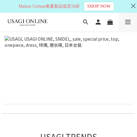
Maison Cielune春夏新品低至56折
SHOP NOW
USAGI TRENDS