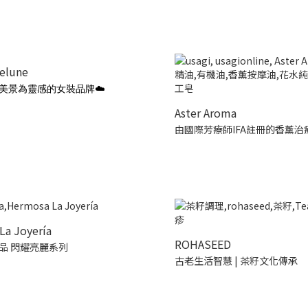
ielune
美景為靈感的女裝品牌☁️
Aster Aroma
由國際芳療師IFA註冊的香薰治
La Joyería
ROHASEED
品 閃耀亮麗系列
古老生活智慧 | 茶籽文化傳承