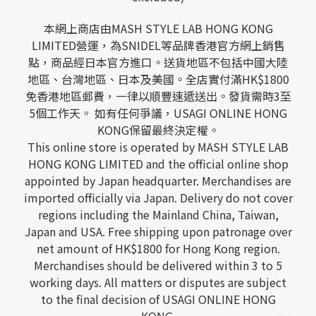
本網上商店由MASH STYLE LAB HONG KONG
LIMITED營運，為SNIDEL等品牌香港官方網上銷售
點，商品經日本官方進口。送貨地區不包括中國大陸
地區、台灣地區、日本及美國。全店實付滿HK$1800
免香港地區郵費，一律以順豐速遞送出。發貨需時3至
5個工作天。 如有任何爭議，USAGI ONLINE HONG
KONG保留最終決定權。
This online store is operated by MASH STYLE LAB
HONG KONG LIMITED and the official online shop
appointed by Japan headquarter. Merchandises are
imported officially via Japan. Delivery do not cover
regions including the Mainland China, Taiwan,
Japan and USA. Free shipping upon patronage over
net amount of HK$1800 for Hong Kong region.
Merchandises should be delivered within 3 to 5
working days. All matters or disputes are subject
to the final decision of USAGI ONLINE HONG