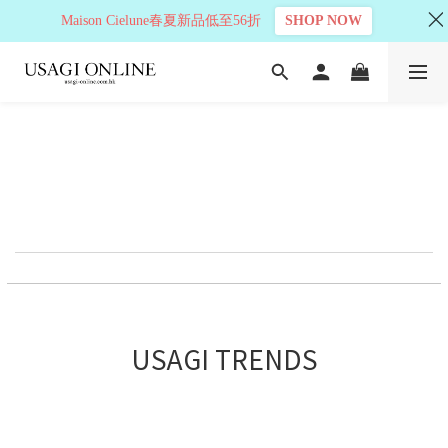
Maison Cielune春夏新品低至56折
SHOP NOW
USAGI TRENDS