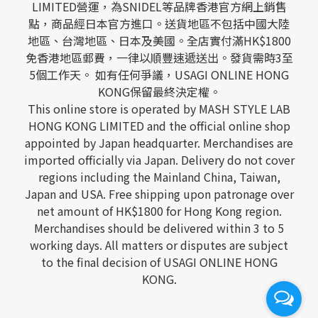
LIMITED營運，為SNIDEL等品牌香港官方網上銷售
點，商品經日本官方進口。送貨地區不包括中國大陸
地區、台灣地區、日本及美國。全店實付滿HK$1800
免香港地區郵費，一律以順豐速遞送出。發貨需時3至
5個工作天。 如有任何爭議，USAGI ONLINE HONG
KONG保留最終決定權。
This online store is operated by MASH STYLE LAB
HONG KONG LIMITED and the official online shop
appointed by Japan headquarter. Merchandises are
imported officially via Japan. Delivery do not cover
regions including the Mainland China, Taiwan,
Japan and USA. Free shipping upon patronage over
net amount of HK$1800 for Hong Kong region.
Merchandises should be delivered within 3 to 5
working days. All matters or disputes are subject
to the final decision of USAGI ONLINE HONG
KONG.