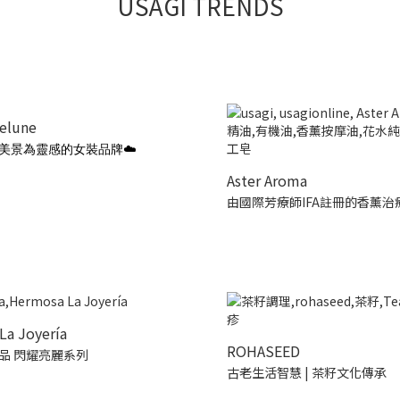
USAGI TRENDS
ielune
美景為靈感的女裝品牌☁️
Aster Aroma
由國際芳療師IFA註冊的香薰治
La Joyería
ROHASEED
品 閃耀亮麗系列
古老生活智慧 | 茶籽文化傳承