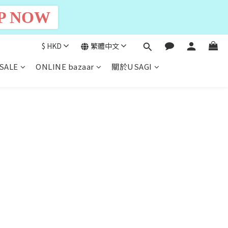
P NOW
$
HKD
繁體中文
SALE
ONLINE bazaar
關於USAGI