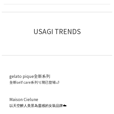
USAGI TRENDS
gelato pique全新系列
全新self care系列🫧現已登場🛁
Maison Cielune
以天空醉人美景為靈感的女裝品牌☁️