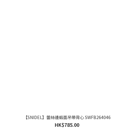
【SNIDEL】蕾絲邊緞面吊帶背心 SWFB264046
HK$785.00