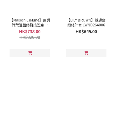
【Maison Cielune】露肩
【LILY BROWN】透膚金
荷葉邊蕾絲拼接連身裙
銀絲外套 LWND264006
MWAM261517
HK$738.00
HK$645.00
HK$820.00