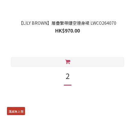
【LILY BROWN】層疊繫帶鏤空連身裙 LWCO264070
HK$970.00
2
滿減無上限